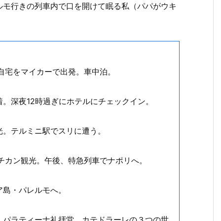
ルモ行きの列車内で口を開けて眠る私（パパがウキ
自宅をマイカーで出発。車中泊。
。深夜12時過ぎにホテルにチェックイン。
光。テルミニ駅でスリに遭う。
チカン観光。午後、特急列車でナポリへ。
ア島・パレルモへ。
、パラティーナ礼拝堂、カテドラーレの３つの世