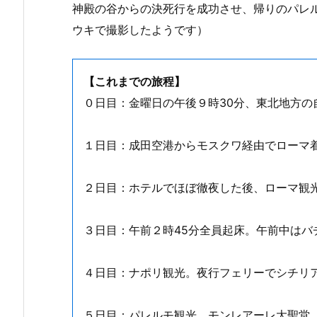
神殿の谷からの決死行を成功させ、帰りのパレ
ウキで撮影したようです）
【これまでの旅程】
０日目：金曜日の午後９時30分、東北地方の
１日目：成田空港からモスクワ経由でローマ着
２日目：ホテルでほぼ徹夜した後、ローマ観
３日目：午前２時45分全員起床。午前中はバ
４日目：ナポリ観光。夜行フェリーでシチリ
５日目：パレルモ観光。モンレアーレ大聖堂