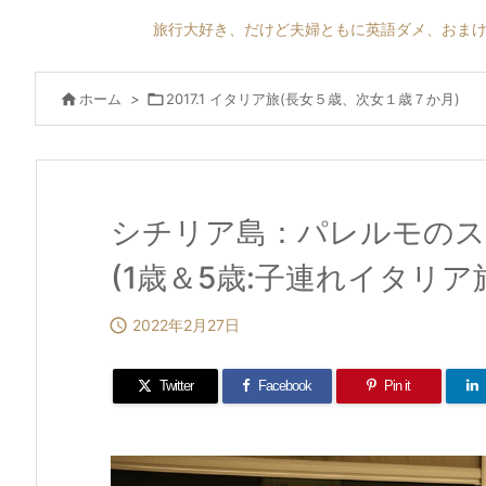
旅行大好き、だけど夫婦ともに英語ダメ、おまけ

ホーム
>

2017.1 イタリア旅(長女５歳、次女１歳７か月)
シチリア島：パレルモのス
(1歳＆5歳:子連れイタリア旅 

2022年2月27日
Twitter
Facebook
Pin it