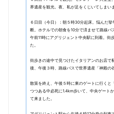
界遺産を観光。夜、私が足をくじいてしまい
６日目（今日）：朝５時30分起床。悩んだ
断。ホテルでの朝食を10分で済ませて路線バ
午前11時にアグリジェント中央駅に到着。街
た。
街歩きの途中で見つけたイタリアンのお店で
後、午後３時、路線バスで世界遺産「神殿の
散策を終え、午後５時に東のゲートに行くと
つつある中必死に1.4km歩いて、中央ゲー
て来ました。
アグリジェント駅から午後６時17分発の列車