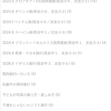
2023.5 クロアチア＋5か国周遊旅(長女小６、次女小２)
(75)
2023.8 ギリシャ旅(長女小６、次女小２)
(7)
2024.1 ベトナム旅(長女小６／次女小２)
(3)
2024.5 スペイン旅(長女中１／次女小３)
(6)
2024.8 フランス＋ベネルクス３国周遊旅(長女中１、次女小３)
(4)
2024.9 香港・マカオ旅行(長女中１、次女小３)
(1)
2026.5 イギリス旅行(長女中３、次女小５)
(5)
国内旅行いろいろ
(5)
妊娠中の海外旅行
(4)
子どもの写真の撮り方・楽しみ方
(5)
子連れじゃないエジプト旅行
(5)