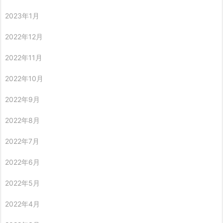
2023年1月
2022年12月
2022年11月
2022年10月
2022年9月
2022年8月
2022年7月
2022年6月
2022年5月
2022年4月