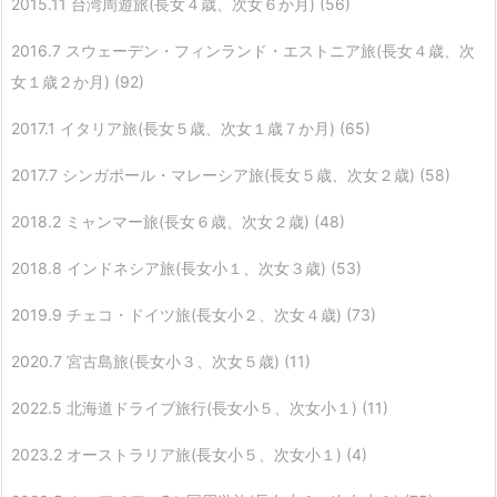
2015.11 台湾周遊旅(長女４歳、次女６か月)
(56)
2016.7 スウェーデン・フィンランド・エストニア旅(長女４歳、次
女１歳２か月)
(92)
2017.1 イタリア旅(長女５歳、次女１歳７か月)
(65)
2017.7 シンガポール・マレーシア旅(長女５歳、次女２歳)
(58)
2018.2 ミャンマー旅(長女６歳、次女２歳)
(48)
2018.8 インドネシア旅(長女小１、次女３歳)
(53)
2019.9 チェコ・ドイツ旅(長女小２、次女４歳)
(73)
2020.7 宮古島旅(長女小３、次女５歳)
(11)
2022.5 北海道ドライブ旅行(長女小５、次女小１)
(11)
2023.2 オーストラリア旅(長女小５、次女小１)
(4)