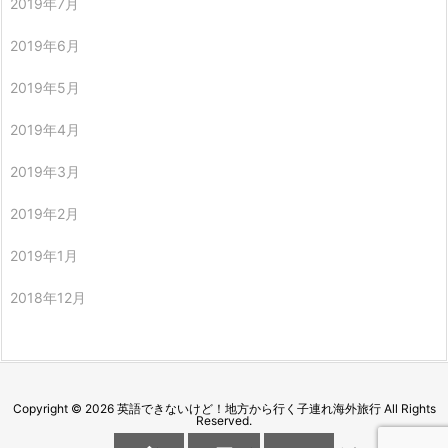
2019年7月
2019年6月
2019年5月
2019年4月
2019年3月
2019年2月
2019年1月
2018年12月
Copyright ©
2026
英語できないけど！地方から行く子連れ海外旅行
All Rights
Reserved.