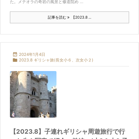
た。メテオラの奇岩の風景と修道院め ...
記事を読む
【2023.8 ...

2024年1月4日

2023.8 ギリシャ旅(長女小６、次女小２)
【2023.8】子連れギリシャ周遊旅行で行