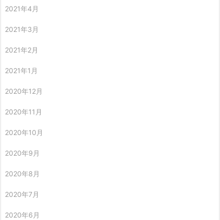
2021年4月
2021年3月
2021年2月
2021年1月
2020年12月
2020年11月
2020年10月
2020年9月
2020年8月
2020年7月
2020年6月