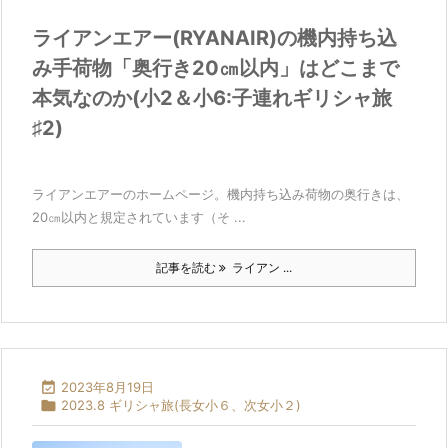
ライアンエアー(RYANAIR)の機内持ち込
み手荷物「奥行き20㎝以内」はどこまで
本気なのか(小2＆小6:子連れギリシャ旅
♯2)
ライアンエアーのホームページ。機内持ち込み荷物の奥行きは、
20㎝以内と規定されています（そ ...
記事を読む
ライアン ...

2023年8月19日

2023.8 ギリシャ旅(長女小６、次女小２)