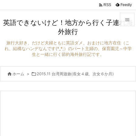

Feedly
RSS

英語できないけど！地方から行く子連れ海
外旅行

メニュ
旅行大好き、だけど夫婦ともに英語ダメ、おまけに地方在住（こ

れ、結構なハンデなんです(*_*;）のパート主婦の、保育園児～中学
生と一緒に行く節約海外旅行記です。
サイド

前へ

ホーム
>

2015.11 台湾周遊旅(長女４歳、次女６か月)

次へ

検索