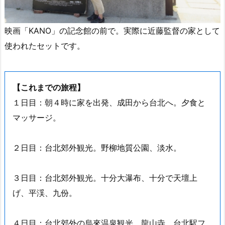
映画「KANO」の記念館の前で。実際に近藤監督の家として
使われたセットです。
【これまでの旅程】
１日目：朝４時に家を出発、成田から台北へ。夕食と
マッサージ。
２日目：台北郊外観光。野柳地質公園、淡水。
３日目：台北郊外観光。十分大瀑布、十分で天壇上
げ、平渓、九份。
４日目：台北郊外の烏來温泉観光。龍山寺、台北駅フ