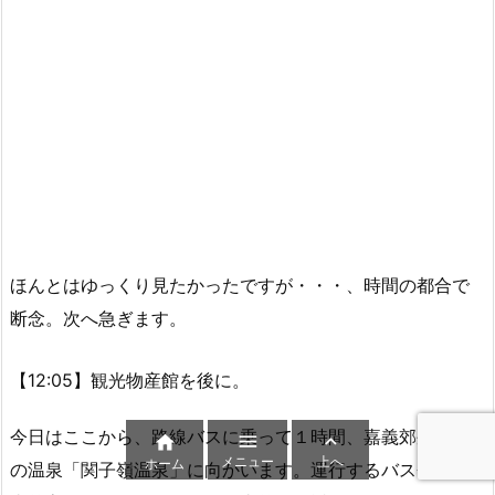
ほんとはゆっくり見たかったですが・・・、時間の都合で
断念。次へ急ぎます。
【12:05】観光物産館を後に。


今日はここから、路線バスに乗って１時間、嘉義郊外の泥

メニュー
上へ
ホーム
の温泉「関子嶺温泉」に向かいます。運行するバス会社：