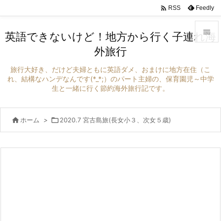

Feedly
RSS

英語できないけど！地方から行く子連れ海
外旅行

メニュ
旅行大好き、だけど夫婦ともに英語ダメ、おまけに地方在住（こ

れ、結構なハンデなんです(*_*;）のパート主婦の、保育園児～中学
生と一緒に行く節約海外旅行記です。
サイド

前へ

ホーム
>

2020.7 宮古島旅(長女小３、次女５歳)

次へ

検索