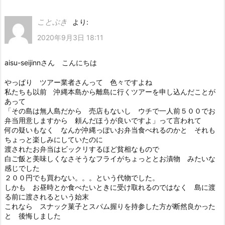
ことぶき
より:
2020年9月3日 18:11
aisu-seijinnさん こんにちは
やっぱり ツアー業者さんって 色々ですよね
私たちも以前 沖縄本島から離島に行くツアーを申し込んだことが
あって
「その島は無人島だから 売店もないし ウチで一人前５００でお
弁当用意しますから 頼んだほうが良いですよ」って言われて
何の疑いもなく なんか沖縄っぽいお弁当食べれるのかと それも
ちょっと楽しみにしていたのに
渡されたお弁当はビックリするほど貧相なもので
白ご飯と美味しくなさそうなフライがちょっととお漬物 みたいな
感じでした
２００円でも買わない。。。という代物でした。
しかも お昼時とか食べたいときに受け取れるのではなく 島に渡
る前に渡されるという始末
これなら スナック菓子とスパム握りを持参した方が断然良かった
と 後悔しました