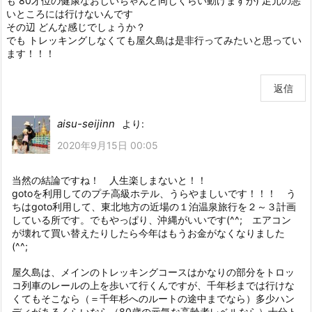
も 80才位の健康なおじいちゃんと同じくらい動けますが) 足元の悪
いところには行けないんです
その辺 どんな感じでしょうか？
でも トレッキングしなくても屋久島は是非行ってみたいと思ってい
ます！！！
返信
aisu-seijinn
より:
2020年9月15日 00:05
当然の結論ですね！ 人生楽しまないと！！
gotoを利用してのプチ高級ホテル、うらやましいです！！！ う
ちはgoto利用して、東北地方の近場の１泊温泉旅行を２～３計画
している所です。でもやっぱり、沖縄がいいです(^^; エアコン
が壊れて買い替えたりしたら今年はもうお金がなくなりました
(^^;
屋久島は、メインのトレッキングコースはかなりの部分をトロッ
コ列車のレールの上を歩いて行くんですが、千年杉までは行けな
くてもそこなら（＝千年杉へのルートの途中までなら）多少ハン
ディがあるくらいなら（80歳の元気な高齢者レベルなら）十分ト