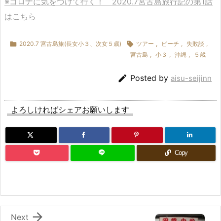
※コロナに気をつけて行く！ 2020.7宮古島旅行記の第1話
はこちら

2020.7 宮古島旅(長女小３、次女５歳)

ツアー
,
ビーチ
,
失敗談
,
宮古島
,
小３
,
沖縄
,
５歳

Posted by
aisu-seijinn
よろしければシェアお願いします
Copy

Next