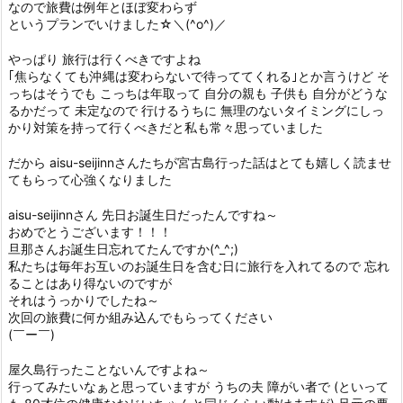
なので旅費は例年とほぼ変わらず
というプランでいけました☆＼(^o^)／
やっぱり 旅行は行くべきですよね
｢焦らなくても沖縄は変わらないで待っててくれる｣とか言うけど そ
っちはそうでも こっちは年取って 自分の親も 子供も 自分がどうな
るかだって 未定なので 行けるうちに 無理のないタイミングにしっ
かり対策を持って行くべきだと私も常々思っていました
だから aisu-seijinnさんたちが宮古島行った話はとても嬉しく読ませ
てもらって心強くなりました
aisu-seijinnさん 先日お誕生日だったんですね～
おめでとうございます！！！
旦那さんお誕生日忘れてたんですか(^_^;)
私たちは毎年お互いのお誕生日を含む日に旅行を入れてるので 忘れ
ることはあり得ないのですが
それはうっかりでしたね～
次回の旅費に何か組み込んでもらってください
(￣ー￣)
屋久島行ったことないんですよね～
行ってみたいなぁと思っていますが うちの夫 障がい者で (といって