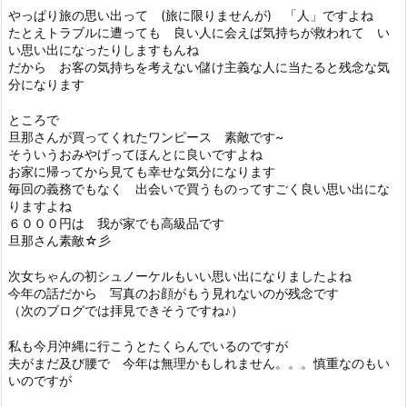
やっぱり旅の思い出って (旅に限りませんが) 「人」ですよね
たとえトラブルに遭っても 良い人に会えば気持ちが救われて い
い思い出になったりしますもんね
だから お客の気持ちを考えない儲け主義な人に当たると残念な気
分になります
ところで
旦那さんが買ってくれたワンピース 素敵です~
そういうおみやげってほんとに良いですよね
お家に帰ってから見ても幸せな気分になります
毎回の義務でもなく 出会いで買うものってすごく良い思い出にな
りますよね
６０００円は 我が家でも高級品です
旦那さん素敵☆彡
次女ちゃんの初シュノーケルもいい思い出になりましたよね
今年の話だから 写真のお顔がもう見れないのが残念です
（次のブログでは拝見できそうですね♪）
私も今月沖縄に行こうとたくらんでいるのですが
夫がまだ及び腰で 今年は無理かもしれません。。。慎重なのもい
いのですが