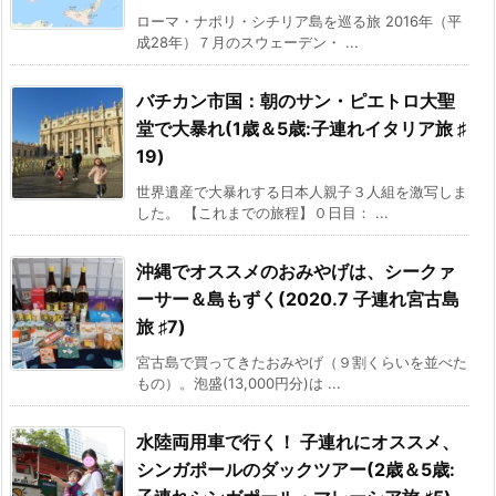
ローマ・ナポリ・シチリア島を巡る旅 2016年（平
成28年）７月のスウェーデン・ ...
バチカン市国：朝のサン・ピエトロ大聖
堂で大暴れ(1歳＆5歳:子連れイタリア旅 ♯
19)
世界遺産で大暴れする日本人親子３人組を激写しま
した。 【これまでの旅程】０日目： ...
沖縄でオススメのおみやげは、シークァ
ーサー＆島もずく(2020.7 子連れ宮古島
旅 ♯7)
宮古島で買ってきたおみやげ（９割くらいを並べた
もの）。泡盛(13,000円分)は ...
水陸両用車で行く！ 子連れにオススメ、
シンガポールのダックツアー(2歳＆5歳: