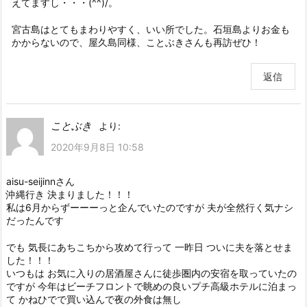
えてますし・・・(^^)/。
宮古島はとてもまわりやすく、いい所でした。石垣島よりお金も
かからないので、屋久島同様、ことぶきさんも再訪ぜひ！
返信
ことぶき
より:
2020年9月8日 10:58
aisu-seijinnさん
沖縄行き 決まりました！！！
私は6月からずーーーっと企んでいたのですが 夫が全然行く気ナシ
だったんです
でも 気長にあちこちから攻めて行って 一昨日 ついに夫を落とせま
した！！！
いつもは お気に入りの居酒屋さんに徒歩圏内の安宿を取っていたの
ですが 今年はビーチフロントで眺めの良いプチ高級ホテルに泊まっ
て かねひでで買い込んで夜の外食は無し