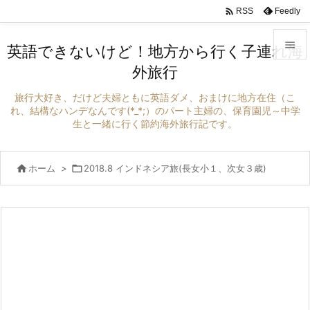

Feedly
RSS

英語できないけど！地方から行く子連れ海
外旅行

メニュ
旅行大好き、だけど夫婦ともに英語ダメ、おまけに地方在住（こ

れ、結構なハンデなんです(*_*;）のパート主婦の、保育園児～中学
生と一緒に行く節約海外旅行記です。
サイド

前へ

ホーム
>

2018.8 インドネシア旅(長女小１、次女３歳)

次へ

検索