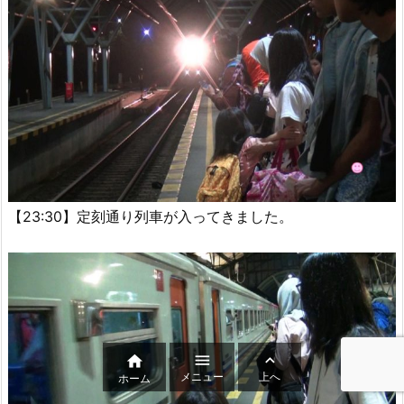
【23:30】定刻通り列車が入ってきました。



メニュー
上へ
ホーム