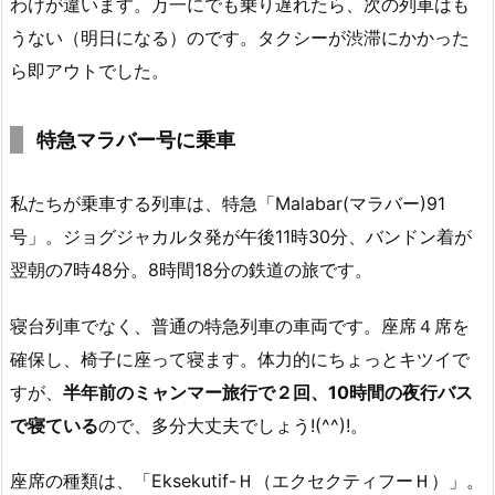
わけが違います。万一にでも乗り遅れたら、次の列車はも
うない（明日になる）のです。タクシーが渋滞にかかった
ら即アウトでした。
特急マラバー号に乗車
私たちが乗車する列車は、特急「Malabar(マラバー)91
号」。ジョグジャカルタ発が午後11時30分、バンドン着が
翌朝の7時48分。8時間18分の鉄道の旅です。
寝台列車でなく、普通の特急列車の車両です。座席４席を
確保し、椅子に座って寝ます。体力的にちょっとキツイで
すが、
半年前のミャンマー旅行で２回、10時間の夜行バス
で寝ている
ので、多分大丈夫でしょう!(^^)!。
座席の種類は、「Eksekutif-Ｈ（エクセクティフーＨ）」。