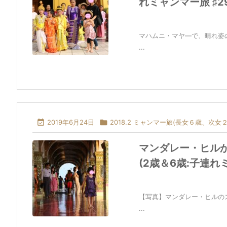
れミャンマー旅 ♯29
マハムニ・マヤ―で、晴れ姿
...

2019年6月24日

2018.2 ミャンマー旅(長女６歳、次女２
マンダレー・ヒル
(2歳＆6歳:子連れミ
【写真】マンダレー・ヒルの
...