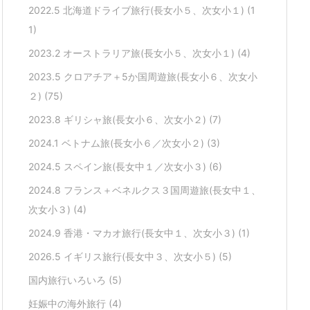
2022.5 北海道ドライブ旅行(長女小５、次女小１)
(1
1)
2023.2 オーストラリア旅(長女小５、次女小１)
(4)
2023.5 クロアチア＋5か国周遊旅(長女小６、次女小
２)
(75)
2023.8 ギリシャ旅(長女小６、次女小２)
(7)
2024.1 ベトナム旅(長女小６／次女小２)
(3)
2024.5 スペイン旅(長女中１／次女小３)
(6)
2024.8 フランス＋ベネルクス３国周遊旅(長女中１、
次女小３)
(4)
2024.9 香港・マカオ旅行(長女中１、次女小３)
(1)
2026.5 イギリス旅行(長女中３、次女小５)
(5)
国内旅行いろいろ
(5)
妊娠中の海外旅行
(4)