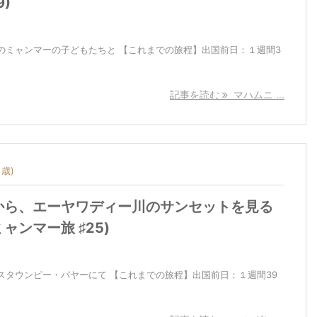
)
のミャンマーの子どもたちと 【これまでの旅程】出国前日：１週間3
記事を読む
マハムニ ...
歳)
から、エーヤワディー川のサンセットを見る
ャンマー旅 ♯25)
スタウンピー・パヤーにて 【これまでの旅程】出国前日：１週間39