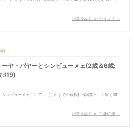
記事を読む
シュエナ ...
歳)
ーヤ・パヤーとシンピューメェ(2歳＆6歳:
♯19)
「シンピューメェ」にて。 【これまでの旅程】出国前日：１週間39
記事を読む
白亜の建 ...