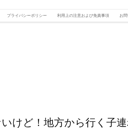
プライバシーポリシー
利用上の注意および免責事項
お問
ないけど！地方から行く子連