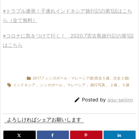
※トラブル連発！子連れインドネシア旅行記の第1話はこち
ら（全て無料）
※コロナに気をつけて行く！ 2020.7宮古島旅行記の第1話
はこちら

2017.7 シンガポール・マレーシア旅(長女５歳、次女２歳)

インドネシア
,
シンガポール
,
マレーシア
,
旅行写真
,
２歳
,
５歳

Posted by
aisu-seijinn
よろしければシェアお願いします