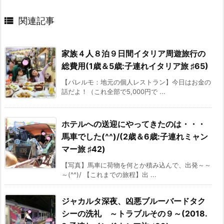

関連記事
家族４人８泊９日間イタリア周遊旅行の
総費用(1歳＆5歳:子連れイタリア旅 ♯65)
【パレルモ：地元の個人レストラン】今日はお金の
話だよ！（これ全部で5,000円で ...
ホテルへの送迎にやってきたのは・・・
馬車でした(^^)/(2歳＆6歳:子連れミャン
マー旅 ♯42)
【写真】馬車に荷物を何とか積み込んで、出発～～
～(^^)/ 【これまでの旅程】出 ...
ジャカルタ深夜、凶悪ブルーバードタク
シーの洗礼 ～トラブルその９～(2018.