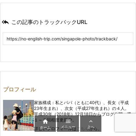

この記事のトラックバックURL
プロフィール
家族構成：私とパパ（ともに40代）、長女（平成
23年生まれ）、次女（平成27年生まれ）の４人。
平成30年（2018年）12月18日からブログ公開、週
１～２回程度更新中。



メニュー
上へ
ホーム
詳しいプロフィールは
こちら
から。