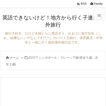

Feedly
RSS

英語できないけど！地方から行く子連れ海
外旅行

メニュ
旅行大好き、だけど夫婦ともに英語ダメ、おまけに地方在住（こ

れ、結構なハンデなんです(*_*;）のパート主婦の、保育園児～中学
生と一緒に行く節約海外旅行記です。
サイド

前へ

ホーム
>

2017.7 シンガポール・マレーシア旅(長女５歳、次

女２歳)
次へ

検索