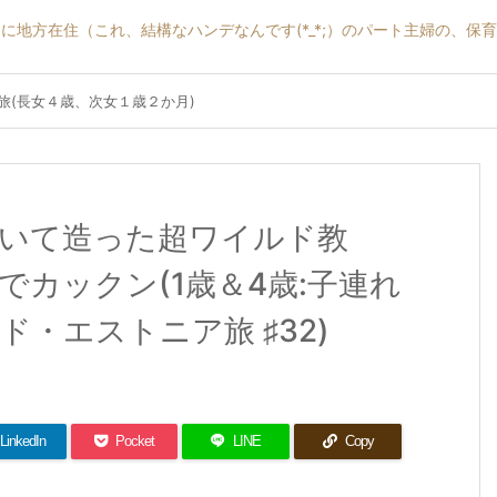
に地方在住（これ、結構なハンデなんです(*_*;）のパート主婦の、保
ア旅(長女４歳、次女１歳２か月)
いて造った超ワイルド教
カックン(1歳＆4歳:子連れ
・エストニア旅 ♯32)
LinkedIn
Pocket
LINE
Copy