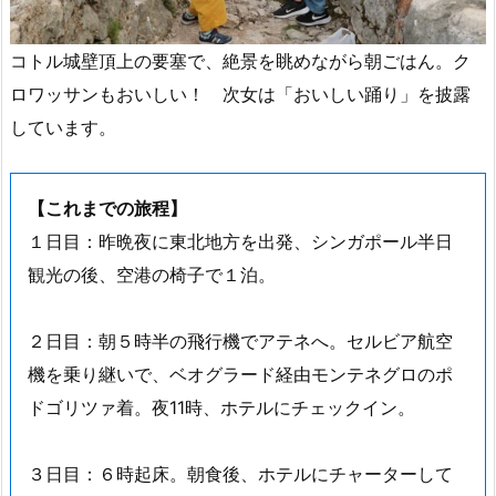
コトル城壁頂上の要塞で、絶景を眺めながら朝ごはん。ク
ロワッサンもおいしい！ 次女は「おいしい踊り」を披露
しています。
【これまでの旅程】
１日目：昨晩夜に東北地方を出発、シンガポール半日
観光の後、空港の椅子で１泊。
２日目：朝５時半の飛行機でアテネへ。セルビア航空
機を乗り継いで、ベオグラード経由モンテネグロのポ
ドゴリツァ着。夜11時、ホテルにチェックイン。
３日目：６時起床。朝食後、ホテルにチャーターして