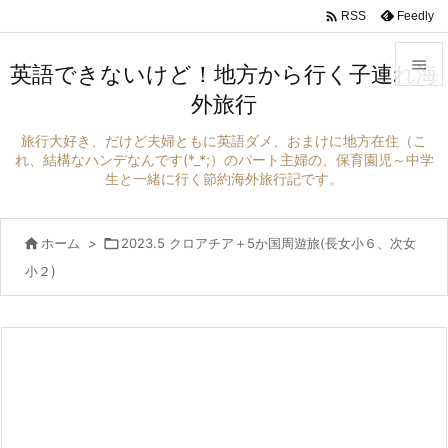

Feedly
RSS

英語できないけど！地方から行く子連れ海
外旅行

メニュ
旅行大好き、だけど夫婦ともに英語ダメ、おまけに地方在住（こ

れ、結構なハンデなんです(*_*;）のパート主婦の、保育園児～中学
生と一緒に行く節約海外旅行記です。
サイド

前へ

ホーム
>

2023.5 クロアチア＋5か国周遊旅(長女小６、次女

小２)
次へ

検索