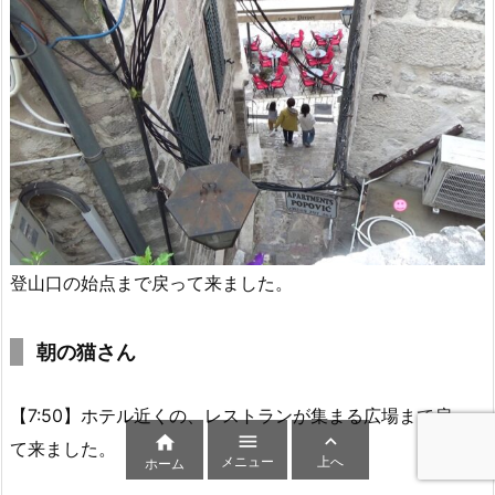
登山口の始点まで戻って来ました。
朝の猫さん
【7:50】ホテル近くの、レストランが集まる広場まで戻っ



て来ました。
メニュー
上へ
ホーム