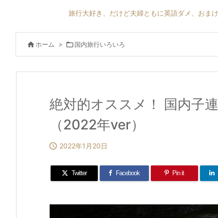
旅行大好き、だけど夫婦ともに英語ダメ、おまけ

ホーム
>

国内旅行いろいろ
絶対的オススメ！ 国内子
（2022年ver）

2022年1月20日
Twitter
Facebook
Pin it