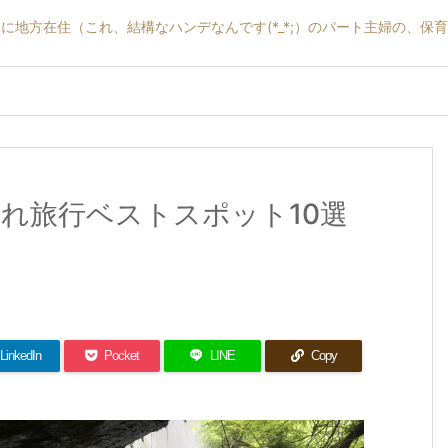
に地方在住（これ、結構なハンデなんです(*_*;）のパート主婦の、保
連れ旅行ベストスポット10選
LinkedIn
Pocket
LINE
Copy