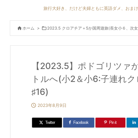
旅行大好き、だけど夫婦ともに英語ダメ、おまけ

ホーム
>

2023.5 クロアチア＋5か国周遊旅(長女小６、次女
【2023.5】ポドゴリツ
トルへ(小2＆小6:子連れ
♯16)

2023年8月9日
Twitter
Facebook
Pin it