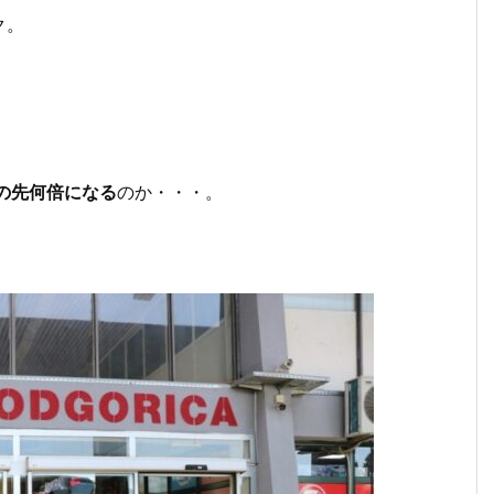
ク。
。
の先何倍になる
のか・・・。