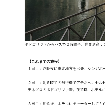
ポドゴリツァからバスで２時間半。世界遺産：
【これまでの旅程】
１日目：昨晩夜に東北地方を出発、シンガポ
２日目：朝５時半の飛行機でアテネへ。セル
テネグロのポドゴリツァ着。夜11時、ホテル
３日目：朝食後、ホテルにチャーターしても