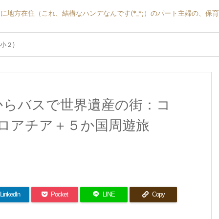
に地方在住（これ、結構なハンデなんです(*_*;）のパート主婦の、保
小２)
ァからバスで世界遺産の街：コ
クロアチア＋５か国周遊旅
LinkedIn
Pocket
LINE
Copy