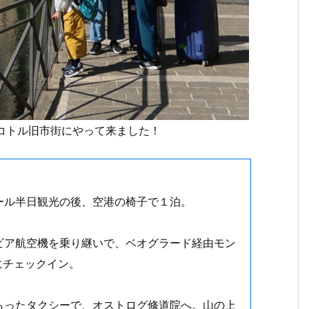
コトル旧市街にやって来ました！
ール半日観光の後、空港の椅子で１泊。
ビア航空機を乗り継いで、ベオグラード経由モン
にチェックイン。
らったタクシーで、オストログ修道院へ。山の上