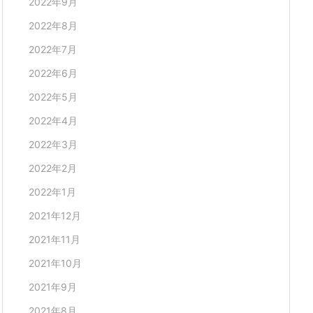
2022年9月
2022年8月
2022年7月
2022年6月
2022年5月
2022年4月
2022年3月
2022年2月
2022年1月
2021年12月
2021年11月
2021年10月
2021年9月
2021年8月