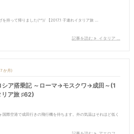
って帰りました(^^)/ 【2017.1 子連れイタリア旅 ...
記事を読む
イタリア ...
歳７か月)
シア搭乗記 ～ローマ→モスクワ→成田～(1
リア旅 ♯62)
ォ国際空港で成田行きの飛行機を待ちます。外の気温はそれほど低く
記事を読む
アエロフ ...