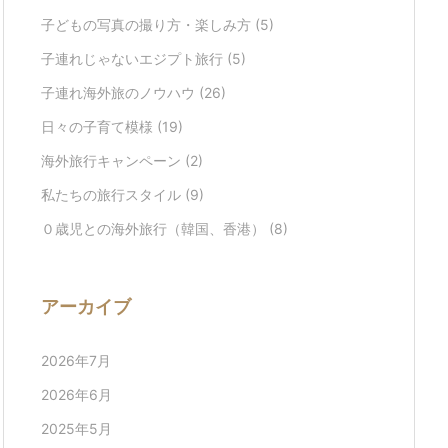
子どもの写真の撮り方・楽しみ方
(5)
子連れじゃないエジプト旅行
(5)
子連れ海外旅のノウハウ
(26)
日々の子育て模様
(19)
海外旅行キャンペーン
(2)
私たちの旅行スタイル
(9)
０歳児との海外旅行（韓国、香港）
(8)
アーカイブ
2026年7月
2026年6月
2025年5月