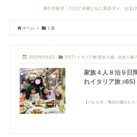
旅行大好き、だけど夫婦ともに英語ダメ、おまけ

ホーム
>

１歳

2022年5月5日

2017.1 イタリア旅(長女５歳、次女１歳
家族４人８泊９日間
れイタリア旅 ♯65)
【パレルモ：地元の個人レスト