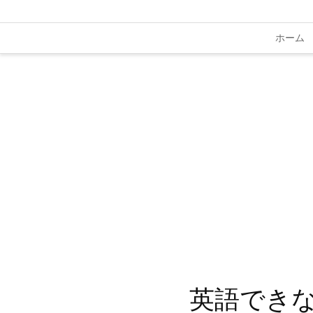
ホーム
英語でき