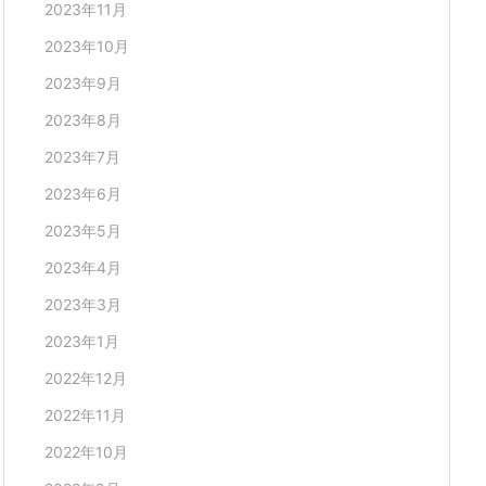
2023年11月
2023年10月
2023年9月
2023年8月
2023年7月
2023年6月
2023年5月
2023年4月
2023年3月
2023年1月
2022年12月
2022年11月
2022年10月