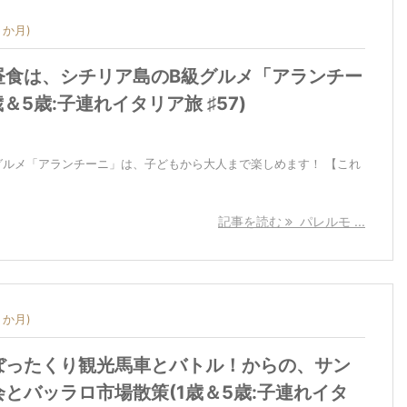
７か月)
昼食は、シチリア島のB級グルメ「アランチー
＆5歳:子連れイタリア旅 ♯57)
グルメ「アランチーニ」は、子どもから大人まで楽しめます！ 【これ
記事を読む
パレルモ ...
７か月)
ぼったくり観光馬車とバトル！からの、サン
とバッラロ市場散策(1歳＆5歳:子連れイタ