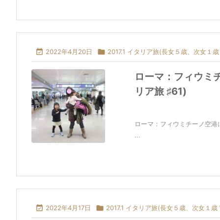

2022年4月20日

2017.1 イタリア旅(長女５歳、次女１
ローマ：フィウミチ
リア旅 ♯61)
ローマ：フィウミチーノ空港
...

2022年4月17日

2017.1 イタリア旅(長女５歳、次女１歳