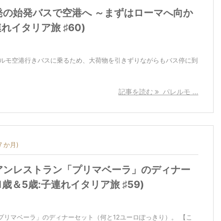
発の始発バスで空港へ ～まずはローマへ向か
れイタリア旅 ♯60)
レルモ空港行きバスに乗るため、大荷物を引きずりながらもバス停に到
記事を読む
パレルモ ...
７か月)
アンレストラン「プリマベーラ」のディナー
歳＆5歳:子連れイタリア旅 ♯59)
プリマベーラ」のディナーセット（何と12ユーロぽっきり）。 【こ