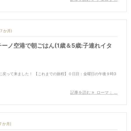
歳７か月)
ーノ空港で朝ごはん(1歳＆5歳:子連れイタ
に戻って来ました！ 【これまでの旅程】０日目：金曜日の午後９時3
記事を読む
ローマ： ...
７か月)