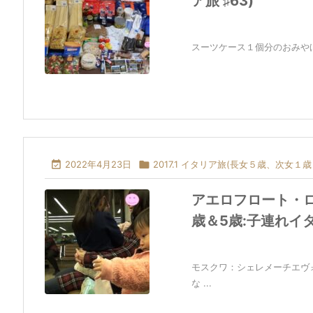
ア旅 ♯63)
スーツケース１個分のおみやげを持

2022年4月23日

2017.1 イタリア旅(長女５歳、次女１
アエロフロート・ロ
歳＆5歳:子連れイタ
モスクワ：シェレメーチエヴ
な ...