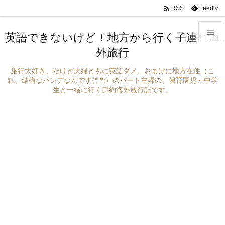

Feedly
RSS

英語できないけど！地方から行く子連れ海
外旅行

メニュ
旅行大好き、だけど夫婦ともに英語ダメ、おまけに地方在住（こ

れ、結構なハンデなんです(*_*;）のパート主婦の、保育園児～中学
生と一緒に行く節約海外旅行記です。
サイド

前へ

次へ

検索