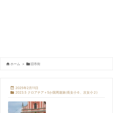

ホーム
>

旧市街

2025年2月11日

2023.5 クロアチア＋5か国周遊旅(長女小６、次女小２)