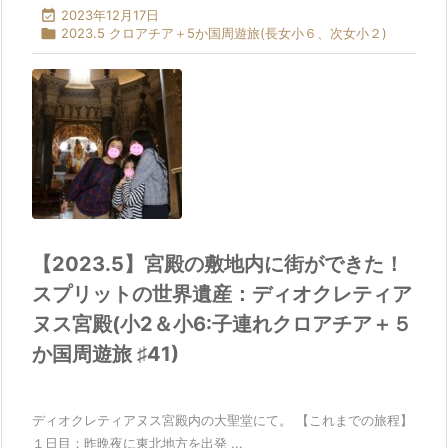

2023年12月17日

2023.5 クロアチア＋5か国周遊旅(長女小６、次女小２)
【2023.5】宮殿の敷地内に街ができた！
スプリットの世界遺産：ディオクレティア
ヌス宮殿(小2＆小6:子連れクロアチア＋５
か国周遊旅 ♯41)
ディオクレティアヌス宮殿内の大聖堂にて。 【これまでの旅程】
１日目：昨晩夜に東北地方を出発 ...