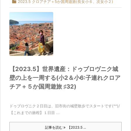

2023.5 クロアチア＋5か国周遊旅(長女小６、次女小２)
【2023.5】世界遺産：ドゥブロヴニク城
壁の上を一周する(小2＆小6:子連れクロア
チア＋５か国周遊旅 ♯32)
ドゥブロヴニク２日目は、旧市街の城壁散歩でスタートです(^^)/
【これまでの旅程】１日目 ...
記事を読む
【2023.5 ...