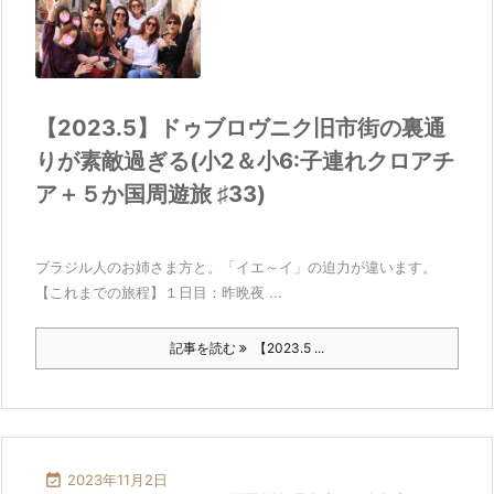
【2023.5】ドゥブロヴニク旧市街の裏通
りが素敵過ぎる(小2＆小6:子連れクロアチ
ア＋５か国周遊旅 ♯33)
ブラジル人のお姉さま方と。「イエ～イ」の迫力が違います。
【これまでの旅程】１日目：昨晩夜 ...
記事を読む
【2023.5 ...

2023年11月2日