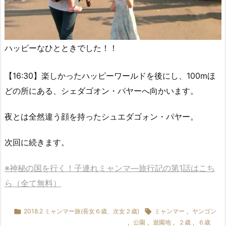
ハッピーなひとときでした！！
【16:30】楽しかったハッピーワールドを後にし、100mほ
どの所にある、シェダゴオン・パヤーへ向かいます。
夜とは全然違う顔を持ったシュエダゴォン・パヤー。
次回に続きます。
※神秘の国を行く！子連れミャンマ―旅行記の第1話はこち
ら（全て無料）

2018.2 ミャンマー旅(長女６歳、次女２歳)

ミャンマー
,
ヤンゴン
,
公園
,
遊園地
,
２歳
,
６歳