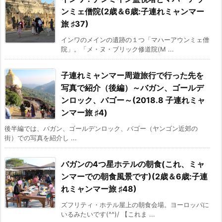
ンミェ僧院(2歳＆6歳:子連れミャンマー
旅 ♯37)
インワのメインの遺跡の１つ「マハーアウンミェ僧
院」。「メ・ヌ・ブリック修道院(M ...
子連れミャンマー周遊旅行で行った先を
写真で紹介（後編）～バガン、ゴールデ
ンロック、バゴー～(2018.8 子連れミャ
ンマー旅 ♯4)
後半編では、バガン、ゴールデンロック、バゴー（ヤンゴン近郊の
街）での写真を紹介し ...
バガンの4つ星ホテルの朝食(これ、ミャ
ンマーでの朝食風景です)(2歳＆6歳:子連
れミャンマー旅 ♯48)
ズフリティ・ホテル屋上の朝食会場。ヨーロッパに
いるみたいです(^^)/ 【これま ...