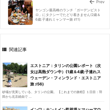

Prev
ヤンゴン最高峰のランチ「ガーデンビスト
ロ」にタクシーでたどり着きません(2歳＆
6歳:子連れミャンマー旅 ♯11)

関連記事
エストニア：タリンの公園レポート（次
女は高熱ダウン中）(1歳＆4歳:子連れス
ウェーデン・フィンランド・エストニア
旅 ♯56)
砂場が充実している、タリンの公園。 【これまでの旅程】１日目：羽
田から北京経由で ...
インワ：ナンミイン監視塔とマハーアウ