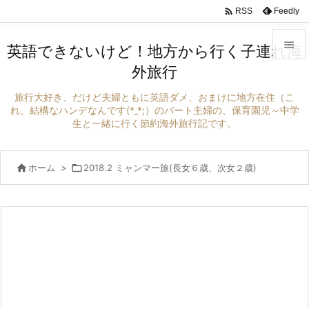

Feedly
RSS

英語できないけど！地方から行く子連れ海
外旅行

メニュ
旅行大好き、だけど夫婦ともに英語ダメ、おまけに地方在住（こ

れ、結構なハンデなんです(*_*;）のパート主婦の、保育園児～中学
生と一緒に行く節約海外旅行記です。
サイド

前へ

ホーム
>

2018.2 ミャンマー旅(長女６歳、次女２歳)

次へ

検索