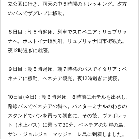
立公園に行き、雨天の中５時間のトレッキング。夕方
のバスでザグレブに移動。
８日目：朝５時起床、列車でスロベニア：リュブリャ
ナへ。ポストイナ鍾乳洞、リュブリャナ旧市街観光。
夜12時過ぎに就寝。
９日目：朝５時起床。朝７時発のバスでイタリア：ベ
ネチアに移動、ベネチア観光。夜12時過ぎに就寝。
10日目(今日)：朝６時起床。８時前にホテルを出発し、
路線バスでベネチアの街へ。バスターミナルのわきの
スタンドでパンを買って朝食に。その後、ヴァポレッ
ト（水上バス）に乗って30分、ベネチアの対岸の島、
サン・ジョルジョ・マッジョーレ島に到着しました。