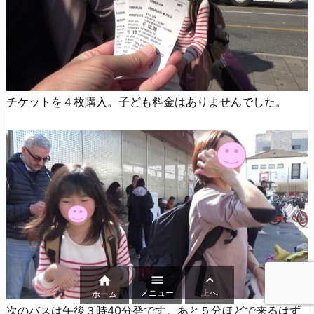
チケットを４枚購入。子ども料金はありませんでした。



メニュー
上へ
ホーム
次のバスは午後３時40分発です。あと５分ほどで来るはず