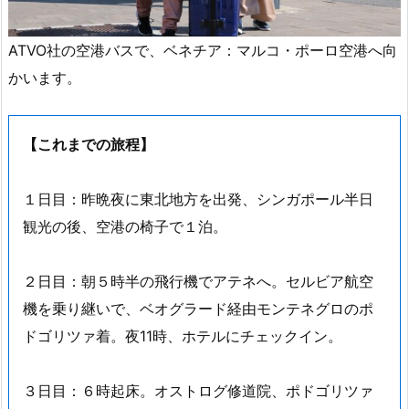
ATVO社の空港バスで、ベネチア：マルコ・ポーロ空港へ向
かいます。
【これまでの旅程】
１日目：昨晩夜に東北地方を出発、シンガポール半日
観光の後、空港の椅子で１泊。
２日目：朝５時半の飛行機でアテネへ。セルビア航空
機を乗り継いで、ベオグラード経由モンテネグロのポ
ドゴリツァ着。夜11時、ホテルにチェックイン。
３日目：６時起床。オストログ修道院、ポドゴリツァ