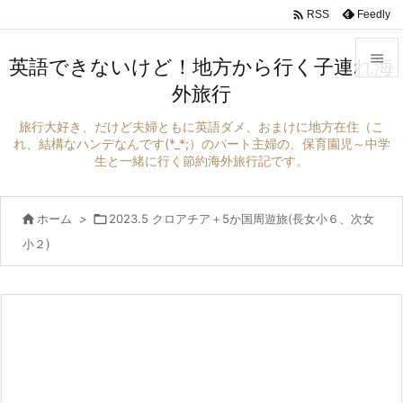

Feedly
RSS

英語できないけど！地方から行く子連れ海
外旅行

メニュ
旅行大好き、だけど夫婦ともに英語ダメ、おまけに地方在住（こ

れ、結構なハンデなんです(*_*;）のパート主婦の、保育園児～中学
生と一緒に行く節約海外旅行記です。
サイド

前へ

ホーム
>

2023.5 クロアチア＋5か国周遊旅(長女小６、次女

小２)
次へ

検索