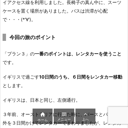
イアクセス線を利用しました。長椅子の真ん中に、スーツ
ケースを置く場所がありました。バスは渋滞が心配
で・・・(*‘∀‘)。
今回の旅のポイント
「プラン３」の
一番のポイントは、レンタカーを使うこと
です。
イギリスで過ごす
10日間のうち、６日間をレンタカー移動
とします。
イギリスは、日本と同じ、左側通行。



３年前、オーストラリアに行った時に、パースとパース郊
メニュー
上へ
ホーム
外を３日間かけてレンタカーでまわりましたが、レンタカ