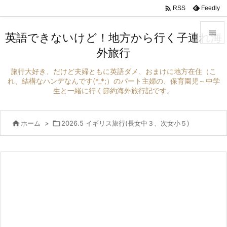

Feedly
RSS

英語できないけど！地方から行く子連れ海
外旅行

メニュ
旅行大好き、だけど夫婦ともに英語ダメ、おまけに地方在住（こ

れ、結構なハンデなんです(*_*;）のパート主婦の、保育園児～中学
生と一緒に行く節約海外旅行記です。
サイド

前へ

ホーム
>

2026.5 イギリス旅行(長女中３、次女小５)

次へ

検索