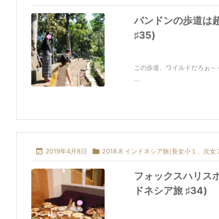
バンドンの歩道は超
♯35)
この歩道、ワイルドだろぉ～
...

2019年4月8日

2018.8 インドネシア旅(長女小１、次女
フォックスハリスホ
ドネシア旅 ♯34)