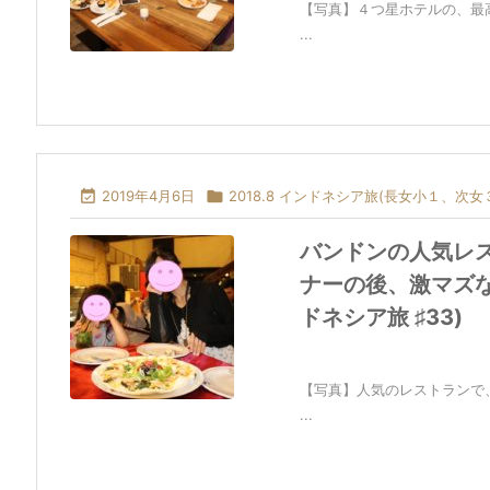
【写真】４つ星ホテルの、最
...

2019年4月6日

2018.8 インドネシア旅(長女小１、次女
バンドンの人気レ
ナーの後、激マズな
ドネシア旅 ♯33)
【写真】人気のレストランで
...