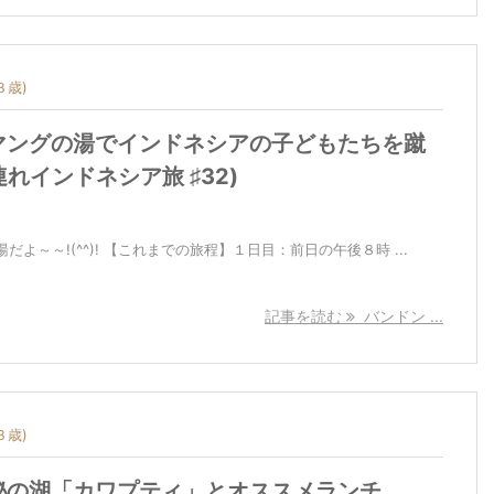
３歳)
マングの湯でインドネシアの子どもたちを蹴
子連れインドネシア旅 ♯32)
よ～～!(^^)! 【これまでの旅程】１日目：前日の午後８時 ...
記事を読む
バンドン ...
３歳)
秘の湖「カワプティ」とオススメランチ