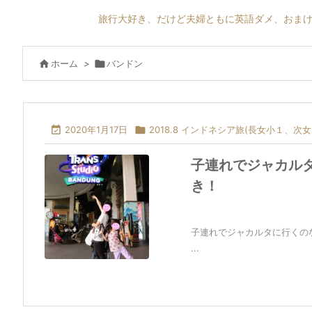
旅行大好き、だけど夫婦ともに英語ダメ、おまけ

ホーム
>

バンドン

2020年1月17日

2018.8 インドネシア旅(長女小１、次女
子連れでジャカル
き！
子連れでジャカルタに行くの
...