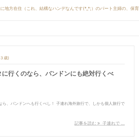
に地方在住（これ、結構なハンデなんです(*_*;）のパート主婦の、保
３歳)
タに行くのなら、バンドンにも絶対行くべ
なら、バンドンへも行くべし！ 子連れ海外旅行で、しかも個人旅行で
記事を読む
子連れで ...