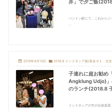
弁」で夕ご飯(2018
バンドン駅にて。これからジ
...

2019年4月13日

2018.8 インドネシア旅(長女小１、次女
子連れに超お勧め「
Angklung U
のランチ(2018.8
インドネシアの竹の伝統楽器「ア