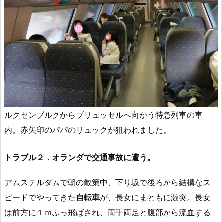
ルクセンブルクからブリュッセルへ向かう特急列車の車
内。赤矢印のパパのリュックが狙われました。
トラブル２．オランダで交通事故に遭う。
アムステルダムで朝の散策中、下り坂で後ろから結構なス
ピードでやってきた
自転車
が、長女にまともに激突。長女
は前方に１ｍふっ飛ばされ、両手両足と腹部から流血する