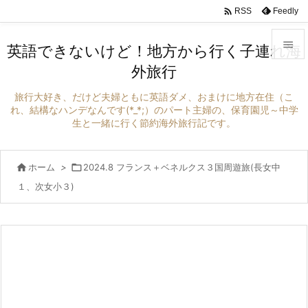

Feedly
RSS

英語できないけど！地方から行く子連れ海
外旅行

メニュ
旅行大好き、だけど夫婦ともに英語ダメ、おまけに地方在住（こ

れ、結構なハンデなんです(*_*;）のパート主婦の、保育園児～中学
生と一緒に行く節約海外旅行記です。
サイド

前へ

ホーム
>

2024.8 フランス＋ベネルクス３国周遊旅(長女中

１、次女小３)
次へ

検索