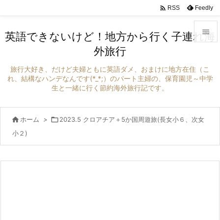

Feedly
RSS

英語できないけど！地方から行く子連れ海
外旅行

メニュ
旅行大好き、だけど夫婦ともに英語ダメ、おまけに地方在住（こ

れ、結構なハンデなんです(*_*;）のパート主婦の、保育園児～中学
生と一緒に行く節約海外旅行記です。
サイド

前へ

ホーム
>

2023.5 クロアチア＋5か国周遊旅(長女小６、次女

小２)
次へ

検索