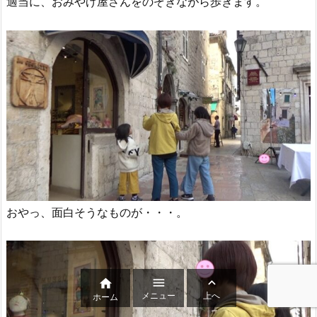
適当に、おみやげ屋さんをのぞきながら歩きます。
おやっ、面白そうなものが・・・。



メニュー
上へ
ホーム