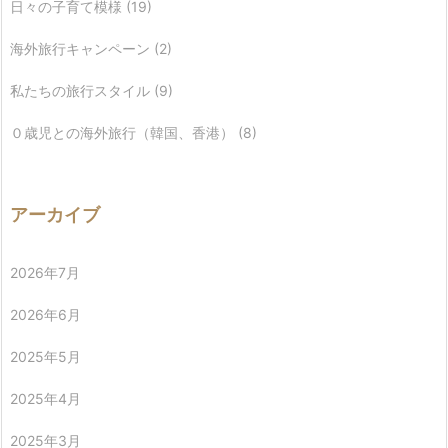
日々の子育て模様
(19)
海外旅行キャンペーン
(2)
私たちの旅行スタイル
(9)
０歳児との海外旅行（韓国、香港）
(8)
アーカイブ
2026年7月
2026年6月
2025年5月
2025年4月
2025年3月