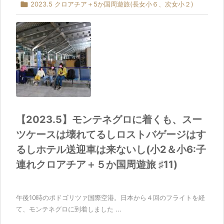

2023.5 クロアチア＋5か国周遊旅(長女小６、次女小２)
【2023.5】モンテネグロに着くも、スー
ツケースは壊れてるしロストバゲージはす
るしホテル送迎車は来ないし(小2＆小6:子
連れクロアチア＋５か国周遊旅 ♯11)
午後10時のポドゴリツァ国際空港。日本から４回のフライトを経
て、モンテネグロに到着しました ...