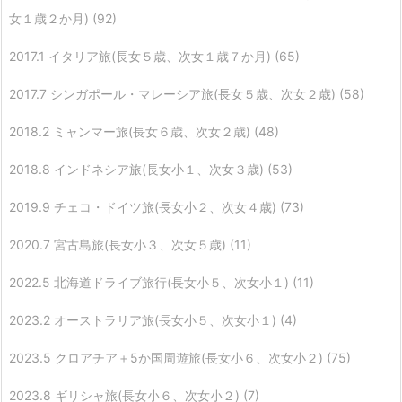
女１歳２か月)
(92)
2017.1 イタリア旅(長女５歳、次女１歳７か月)
(65)
2017.7 シンガポール・マレーシア旅(長女５歳、次女２歳)
(58)
2018.2 ミャンマー旅(長女６歳、次女２歳)
(48)
2018.8 インドネシア旅(長女小１、次女３歳)
(53)
2019.9 チェコ・ドイツ旅(長女小２、次女４歳)
(73)
2020.7 宮古島旅(長女小３、次女５歳)
(11)
2022.5 北海道ドライブ旅行(長女小５、次女小１)
(11)
2023.2 オーストラリア旅(長女小５、次女小１)
(4)
2023.5 クロアチア＋5か国周遊旅(長女小６、次女小２)
(75)
2023.8 ギリシャ旅(長女小６、次女小２)
(7)