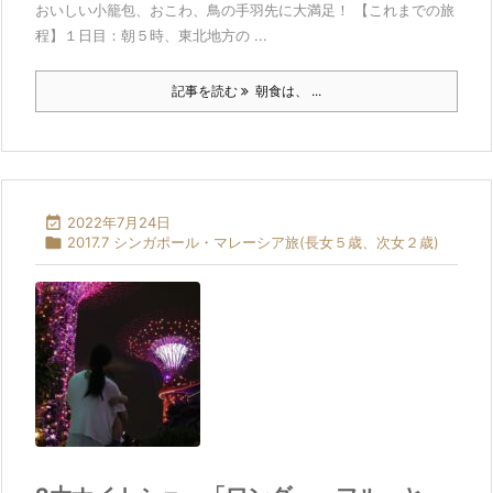
おいしい小籠包、おこわ、鳥の手羽先に大満足！ 【これまでの旅
程】１日目：朝５時、東北地方の ...
記事を読む
朝食は、 ...

2022年7月24日

2017.7 シンガポール・マレーシア旅(長女５歳、次女２歳)