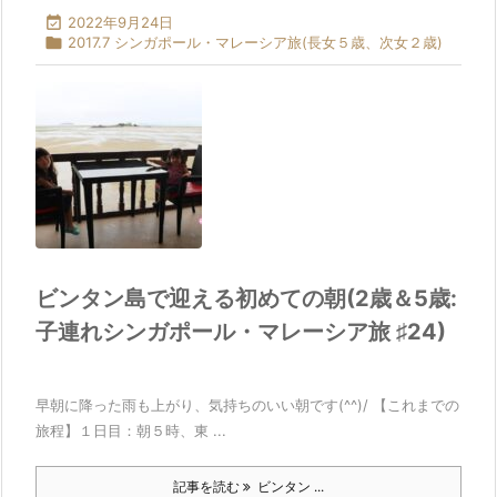

2022年9月24日

2017.7 シンガポール・マレーシア旅(長女５歳、次女２歳)
ビンタン島で迎える初めての朝(2歳＆5歳:
子連れシンガポール・マレーシア旅 ♯24)
早朝に降った雨も上がり、気持ちのいい朝です(^^)/ 【これまでの
旅程】１日目：朝５時、東 ...
記事を読む
ビンタン ...