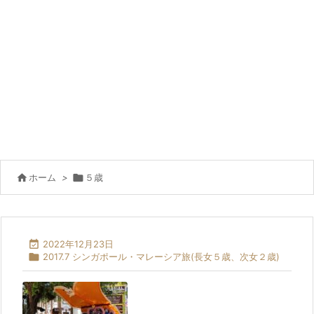

ホーム
>

５歳

2022年12月23日

2017.7 シンガポール・マレーシア旅(長女５歳、次女２歳)