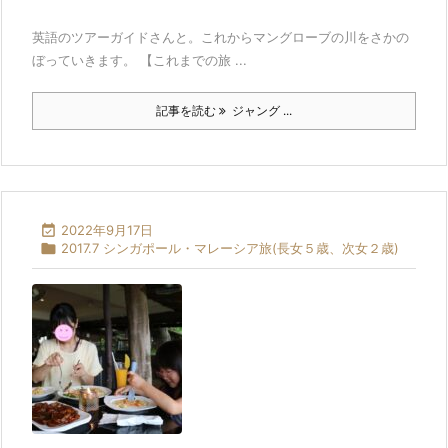
英語のツアーガイドさんと。これからマングローブの川をさかの
ぼっていきます。 【これまでの旅 ...
記事を読む
ジャング ...

2022年9月17日

2017.7 シンガポール・マレーシア旅(長女５歳、次女２歳)