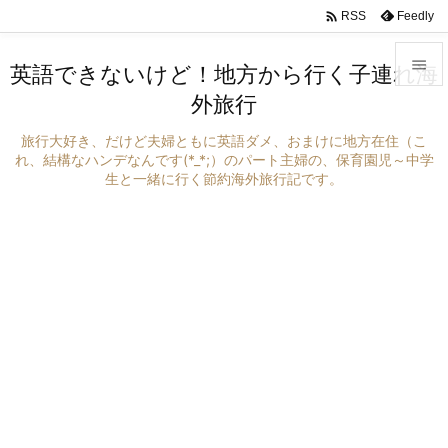

Feedly
RSS

英語できないけど！地方から行く子連れ海
外旅行

メニュ
旅行大好き、だけど夫婦ともに英語ダメ、おまけに地方在住（こ

れ、結構なハンデなんです(*_*;）のパート主婦の、保育園児～中学
生と一緒に行く節約海外旅行記です。
サイド

前へ

次へ

検索