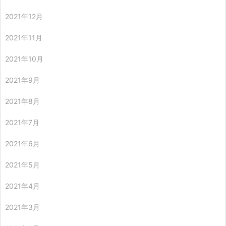
2021年12月
2021年11月
2021年10月
2021年9月
2021年8月
2021年7月
2021年6月
2021年5月
2021年4月
2021年3月