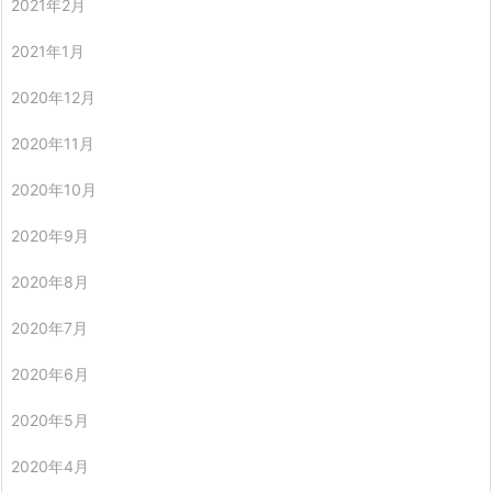
2021年2月
2021年1月
2020年12月
2020年11月
2020年10月
2020年9月
2020年8月
2020年7月
2020年6月
2020年5月
2020年4月