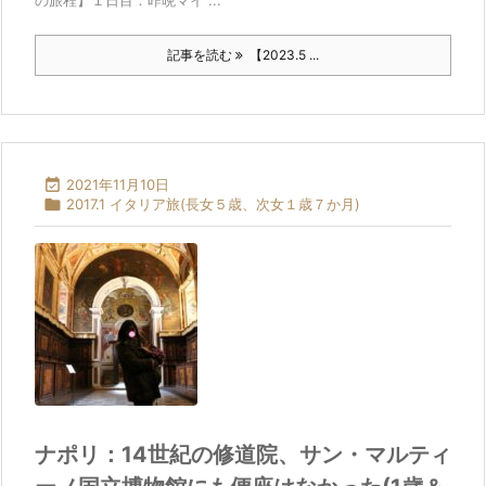
の旅程】１日目：昨晩マイ ...
記事を読む
【2023.5 ...

2021年11月10日

2017.1 イタリア旅(長女５歳、次女１歳７か月)
ナポリ：14世紀の修道院、サン・マルティ