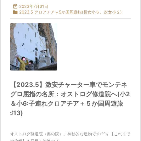

2023年7月31日

2023.5 クロアチア＋5か国周遊旅(長女小６、次女小２)
【2023.5】激安チャーター車でモンテネ
グロ屈指の名所：オストログ修道院へ(小2
＆小6:子連れクロアチア＋５か国周遊旅
♯13)
オストログ修道院（奥の院）、神秘的な建物です(^^)/ 【これまで