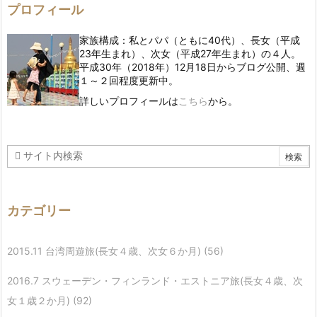
プロフィール
家族構成：私とパパ（ともに40代）、長女（平成
23年生まれ）、次女（平成27年生まれ）の４人。
平成30年（2018年）12月18日からブログ公開、週
１～２回程度更新中。
詳しいプロフィールは
こちら
から。
カテゴリー
2015.11 台湾周遊旅(長女４歳、次女６か月)
(56)
2016.7 スウェーデン・フィンランド・エストニア旅(長女４歳、次
女１歳２か月)
(92)