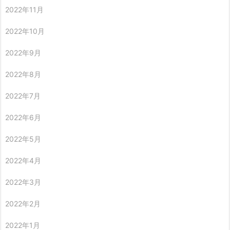
2022年11月
2022年10月
2022年9月
2022年8月
2022年7月
2022年6月
2022年5月
2022年4月
2022年3月
2022年2月
2022年1月