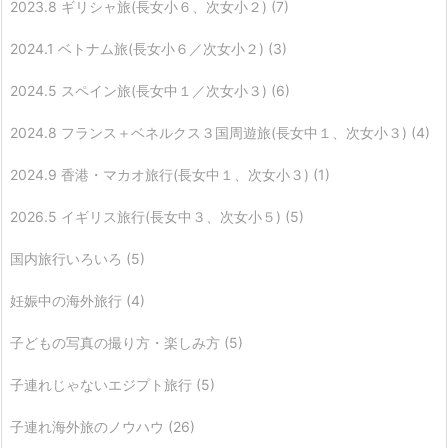
2023.8 ギリシャ旅(長女小６、次女小２)
(7)
2024.1 ベトナム旅(長女小６／次女小２)
(3)
2024.5 スペイン旅(長女中１／次女小３)
(6)
2024.8 フランス＋ベネルクス３国周遊旅(長女中１、次女小３)
(4)
2024.9 香港・マカオ旅行(長女中１、次女小３)
(1)
2026.5 イギリス旅行(長女中３、次女小５)
(5)
国内旅行いろいろ
(5)
妊娠中の海外旅行
(4)
子どもの写真の撮り方・楽しみ方
(5)
子連れじゃないエジプト旅行
(5)
子連れ海外旅のノウハウ
(26)