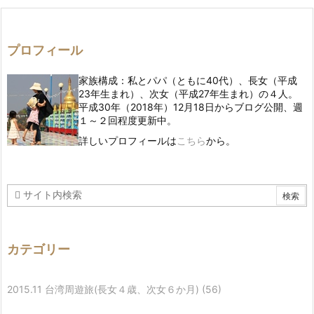
プロフィール
家族構成：私とパパ（ともに40代）、長女（平成
23年生まれ）、次女（平成27年生まれ）の４人。
平成30年（2018年）12月18日からブログ公開、週
１～２回程度更新中。
詳しいプロフィールは
こちら
から。
カテゴリー
2015.11 台湾周遊旅(長女４歳、次女６か月)
(56)