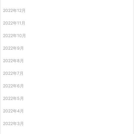
2022年12月
2022年11月
2022年10月
2022年9月
2022年8月
2022年7月
2022年6月
2022年5月
2022年4月
2022年3月