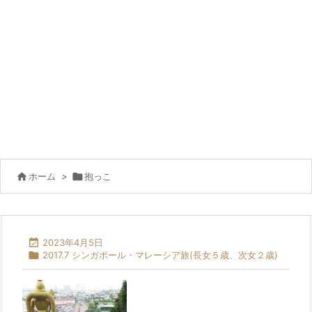

ホーム
>

抱っこ

2023年4月5日

2017.7 シンガポール・マレーシア旅(長女５歳、次女２歳)