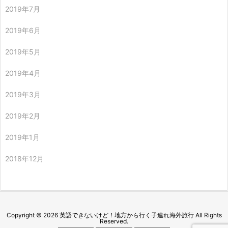
2019年7月
2019年6月
2019年5月
2019年4月
2019年3月
2019年2月
2019年1月
2018年12月
Copyright ©
2026
英語できないけど！地方から行く子連れ海外旅行
All Rights
Reserved.