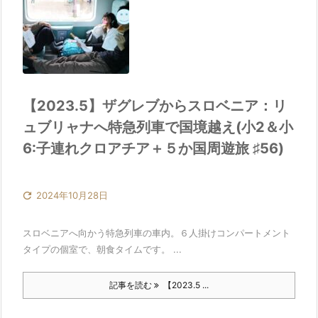
【2023.5】ザグレブからスロベニア：リ
ュブリャナへ特急列車で国境越え(小2＆小
6:子連れクロアチア＋５か国周遊旅 ♯56)

2024年10月28日
スロベニアへ向かう特急列車の車内。６人掛けコンパートメント
タイプの個室で、朝食タイムです。 ...
記事を読む
【2023.5 ...