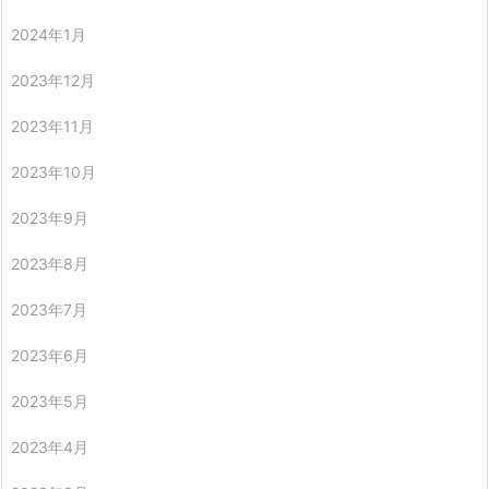
2024年1月
2023年12月
2023年11月
2023年10月
2023年9月
2023年8月
2023年7月
2023年6月
2023年5月
2023年4月