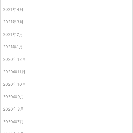
2021年4月
2021年3月
2021年2月
2021年1月
2020年12月
2020年11月
2020年10月
2020年9月
2020年8月
2020年7月