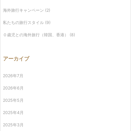
海外旅行キャンペーン
(2)
私たちの旅行スタイル
(9)
０歳児との海外旅行（韓国、香港）
(8)
アーカイブ
2026年7月
2026年6月
2025年5月
2025年4月
2025年3月