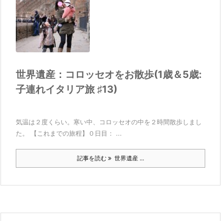
世界遺産：コロッセオをお散歩(1歳＆5歳:
子連れイタリア旅 ♯13)
気温は２度くらい。寒い中、コロッセオの中を２時間散歩しまし
た。 【これまでの旅程】０日目： ...
記事を読む
世界遺産 ...