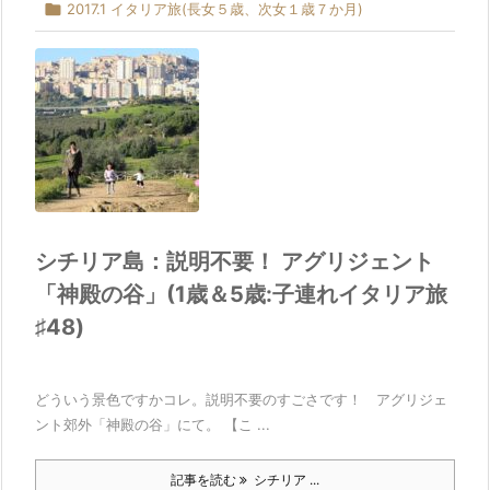

2017.1 イタリア旅(長女５歳、次女１歳７か月)
シチリア島：説明不要！ アグリジェント
「神殿の谷」(1歳＆5歳:子連れイタリア旅
♯48)
どういう景色ですかコレ。説明不要のすごさです！ アグリジェ
ント郊外「神殿の谷」にて。 【こ ...
記事を読む
シチリア ...