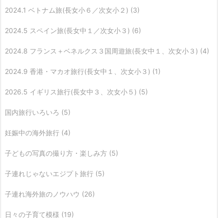
2024.1 ベトナム旅(長女小６／次女小２)
(3)
2024.5 スペイン旅(長女中１／次女小３)
(6)
2024.8 フランス＋ベネルクス３国周遊旅(長女中１、次女小３)
(4)
2024.9 香港・マカオ旅行(長女中１、次女小３)
(1)
2026.5 イギリス旅行(長女中３、次女小５)
(5)
国内旅行いろいろ
(5)
妊娠中の海外旅行
(4)
子どもの写真の撮り方・楽しみ方
(5)
子連れじゃないエジプト旅行
(5)
子連れ海外旅のノウハウ
(26)
日々の子育て模様
(19)