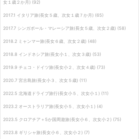
女１歳２か月)
(92)
2017.1 イタリア旅(長女５歳、次女１歳７か月)
(65)
2017.7 シンガポール・マレーシア旅(長女５歳、次女２歳)
(58)
2018.2 ミャンマー旅(長女６歳、次女２歳)
(48)
2018.8 インドネシア旅(長女小１、次女３歳)
(53)
2019.9 チェコ・ドイツ旅(長女小２、次女４歳)
(73)
2020.7 宮古島旅(長女小３、次女５歳)
(11)
2022.5 北海道ドライブ旅行(長女小５、次女小１)
(11)
2023.2 オーストラリア旅(長女小５、次女小１)
(4)
2023.5 クロアチア＋5か国周遊旅(長女小６、次女小２)
(75)
2023.8 ギリシャ旅(長女小６、次女小２)
(7)