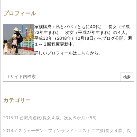
プロフィール
家族構成：私とパパ（ともに40代）、長女（平成
23年生まれ）、次女（平成27年生まれ）の４人。
平成30年（2018年）12月18日からブログ公開、週
１～２回程度更新中。
詳しいプロフィールは
こちら
から。
カテゴリー
2015.11 台湾周遊旅(長女４歳、次女６か月)
(56)
2016.7 スウェーデン・フィンランド・エストニア旅(長女４歳、次