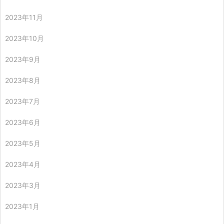
2023年11月
2023年10月
2023年9月
2023年8月
2023年7月
2023年6月
2023年5月
2023年4月
2023年3月
2023年1月