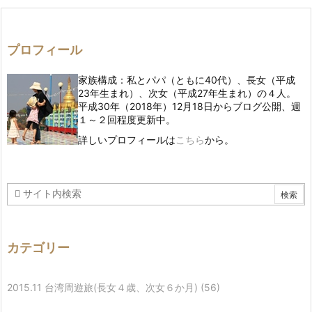
プロフィール
家族構成：私とパパ（ともに40代）、長女（平成
23年生まれ）、次女（平成27年生まれ）の４人。
平成30年（2018年）12月18日からブログ公開、週
１～２回程度更新中。
詳しいプロフィールは
こちら
から。
カテゴリー
2015.11 台湾周遊旅(長女４歳、次女６か月)
(56)