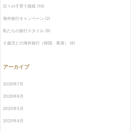
日々の子育て模様
(19)
海外旅行キャンペーン
(2)
私たちの旅行スタイル
(9)
０歳児との海外旅行（韓国、香港）
(8)
アーカイブ
2026年7月
2026年6月
2025年5月
2025年4月