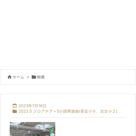

ホーム
>

物価

2023年7月16日

2023.5 クロアチア＋5か国周遊旅(長女小６、次女小２)