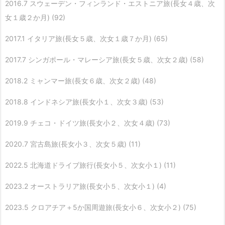
2016.7 スウェーデン・フィンランド・エストニア旅(長女４歳、次
女１歳２か月)
(92)
2017.1 イタリア旅(長女５歳、次女１歳７か月)
(65)
2017.7 シンガポール・マレーシア旅(長女５歳、次女２歳)
(58)
2018.2 ミャンマー旅(長女６歳、次女２歳)
(48)
2018.8 インドネシア旅(長女小１、次女３歳)
(53)
2019.9 チェコ・ドイツ旅(長女小２、次女４歳)
(73)
2020.7 宮古島旅(長女小３、次女５歳)
(11)
2022.5 北海道ドライブ旅行(長女小５、次女小１)
(11)
2023.2 オーストラリア旅(長女小５、次女小１)
(4)
2023.5 クロアチア＋5か国周遊旅(長女小６、次女小２)
(75)