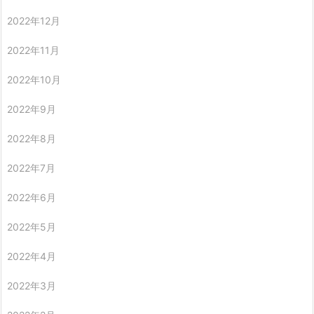
2022年12月
2022年11月
2022年10月
2022年9月
2022年8月
2022年7月
2022年6月
2022年5月
2022年4月
2022年3月