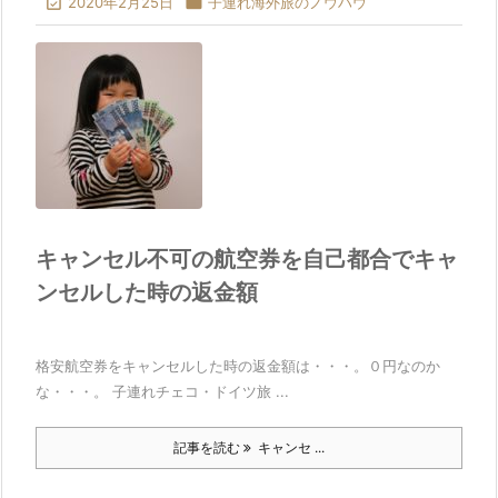

2020年2月25日

子連れ海外旅のノウハウ
キャンセル不可の航空券を自己都合でキャ
ンセルした時の返金額
格安航空券をキャンセルした時の返金額は・・・。０円なのか
な・・・。 子連れチェコ・ドイツ旅 ...
記事を読む
キャンセ ...