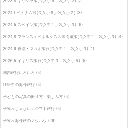
2023.8 ギリシャ旅(長女小６、次女小２)
(7)
2024.1 ベトナム旅(長女小６／次女小２)
(3)
2024.5 スペイン旅(長女中１／次女小３)
(6)
2024.8 フランス＋ベネルクス３国周遊旅(長女中１、次女小３)
(4)
2024.9 香港・マカオ旅行(長女中１、次女小３)
(1)
2026.5 イギリス旅行(長女中３、次女小５)
(5)
国内旅行いろいろ
(5)
妊娠中の海外旅行
(4)
子どもの写真の撮り方・楽しみ方
(5)
子連れじゃないエジプト旅行
(5)
子連れ海外旅のノウハウ
(26)