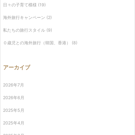
日々の子育て模様
(19)
海外旅行キャンペーン
(2)
私たちの旅行スタイル
(9)
０歳児との海外旅行（韓国、香港）
(8)
アーカイブ
2026年7月
2026年6月
2025年5月
2025年4月