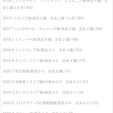
2016.7 スウェーデン・フィンランド・エストニア旅(長女４歳、次
女１歳２か月)
(92)
2017.1 イタリア旅(長女５歳、次女１歳７か月)
(65)
2017.7 シンガポール・マレーシア旅(長女５歳、次女２歳)
(58)
2018.2 ミャンマー旅(長女６歳、次女２歳)
(48)
2018.8 インドネシア旅(長女小１、次女３歳)
(53)
2019.9 チェコ・ドイツ旅(長女小２、次女４歳)
(73)
2020.7 宮古島旅(長女小３、次女５歳)
(11)
2022.5 北海道ドライブ旅行(長女小５、次女小１)
(11)
2023.2 オーストラリア旅(長女小５、次女小１)
(4)
2023.5 クロアチア＋5か国周遊旅(長女小６、次女小２)
(75)