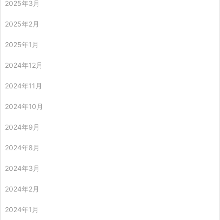
2025年3月
2025年2月
2025年1月
2024年12月
2024年11月
2024年10月
2024年9月
2024年8月
2024年3月
2024年2月
2024年1月