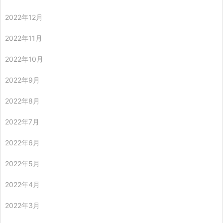
2022年12月
2022年11月
2022年10月
2022年9月
2022年8月
2022年7月
2022年6月
2022年5月
2022年4月
2022年3月