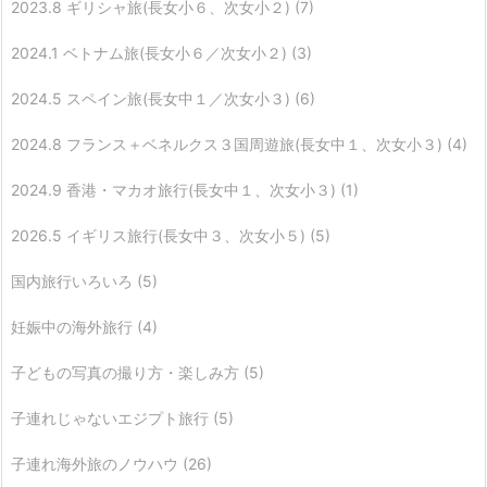
2023.8 ギリシャ旅(長女小６、次女小２)
(7)
2024.1 ベトナム旅(長女小６／次女小２)
(3)
2024.5 スペイン旅(長女中１／次女小３)
(6)
2024.8 フランス＋ベネルクス３国周遊旅(長女中１、次女小３)
(4)
2024.9 香港・マカオ旅行(長女中１、次女小３)
(1)
2026.5 イギリス旅行(長女中３、次女小５)
(5)
国内旅行いろいろ
(5)
妊娠中の海外旅行
(4)
子どもの写真の撮り方・楽しみ方
(5)
子連れじゃないエジプト旅行
(5)
子連れ海外旅のノウハウ
(26)