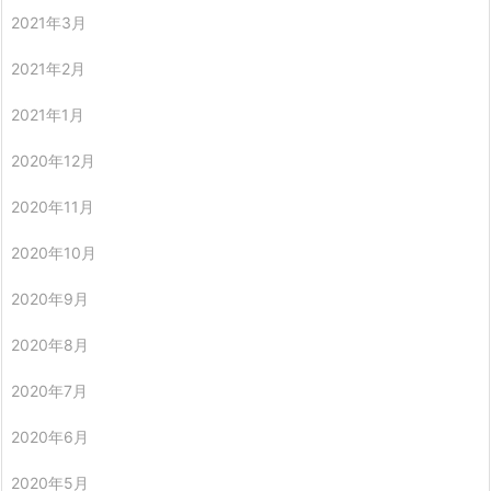
2021年3月
2021年2月
2021年1月
2020年12月
2020年11月
2020年10月
2020年9月
2020年8月
2020年7月
2020年6月
2020年5月