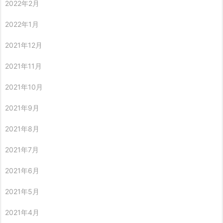
2022年2月
2022年1月
2021年12月
2021年11月
2021年10月
2021年9月
2021年8月
2021年7月
2021年6月
2021年5月
2021年4月