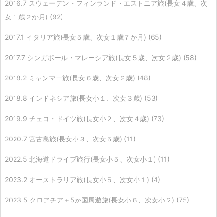
2016.7 スウェーデン・フィンランド・エストニア旅(長女４歳、次
女１歳２か月)
(92)
2017.1 イタリア旅(長女５歳、次女１歳７か月)
(65)
2017.7 シンガポール・マレーシア旅(長女５歳、次女２歳)
(58)
2018.2 ミャンマー旅(長女６歳、次女２歳)
(48)
2018.8 インドネシア旅(長女小１、次女３歳)
(53)
2019.9 チェコ・ドイツ旅(長女小２、次女４歳)
(73)
2020.7 宮古島旅(長女小３、次女５歳)
(11)
2022.5 北海道ドライブ旅行(長女小５、次女小１)
(11)
2023.2 オーストラリア旅(長女小５、次女小１)
(4)
2023.5 クロアチア＋5か国周遊旅(長女小６、次女小２)
(75)