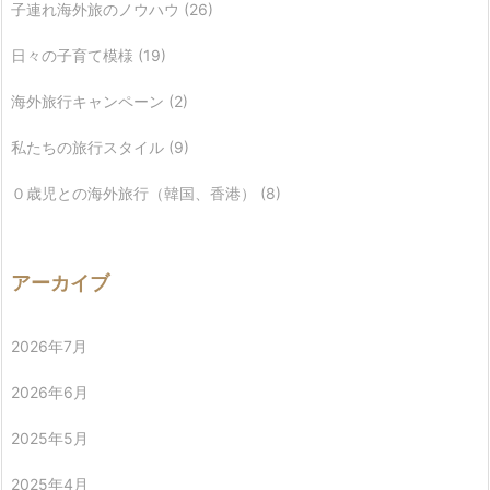
子連れ海外旅のノウハウ
(26)
日々の子育て模様
(19)
海外旅行キャンペーン
(2)
私たちの旅行スタイル
(9)
０歳児との海外旅行（韓国、香港）
(8)
アーカイブ
2026年7月
2026年6月
2025年5月
2025年4月