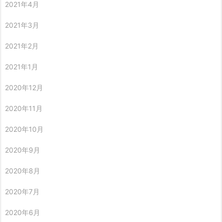
2021年4月
2021年3月
2021年2月
2021年1月
2020年12月
2020年11月
2020年10月
2020年9月
2020年8月
2020年7月
2020年6月