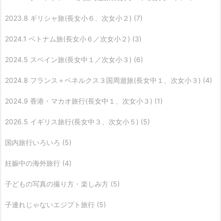
2023.8 ギリシャ旅(長女小６、次女小２)
(7)
2024.1 ベトナム旅(長女小６／次女小２)
(3)
2024.5 スペイン旅(長女中１／次女小３)
(6)
2024.8 フランス＋ベネルクス３国周遊旅(長女中１、次女小３)
(4)
2024.9 香港・マカオ旅行(長女中１、次女小３)
(1)
2026.5 イギリス旅行(長女中３、次女小５)
(5)
国内旅行いろいろ
(5)
妊娠中の海外旅行
(4)
子どもの写真の撮り方・楽しみ方
(5)
子連れじゃないエジプト旅行
(5)