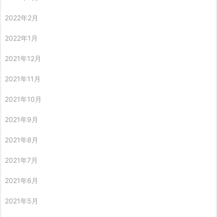
2022年2月
2022年1月
2021年12月
2021年11月
2021年10月
2021年9月
2021年8月
2021年7月
2021年6月
2021年5月