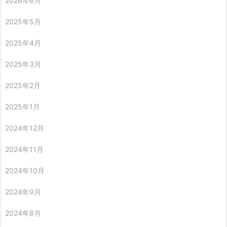
2026年6月
2025年5月
2025年4月
2025年3月
2025年2月
2025年1月
2024年12月
2024年11月
2024年10月
2024年9月
2024年8月