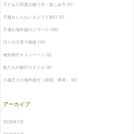
子どもの写真の撮り方・楽しみ方
(5)
子連れじゃないエジプト旅行
(5)
子連れ海外旅のノウハウ
(26)
日々の子育て模様
(19)
海外旅行キャンペーン
(2)
私たちの旅行スタイル
(9)
０歳児との海外旅行（韓国、香港）
(8)
アーカイブ
2026年7月