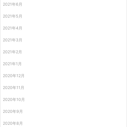
2021年6月
2021年5月
2021年4月
2021年3月
2021年2月
2021年1月
2020年12月
2020年11月
2020年10月
2020年9月
2020年8月