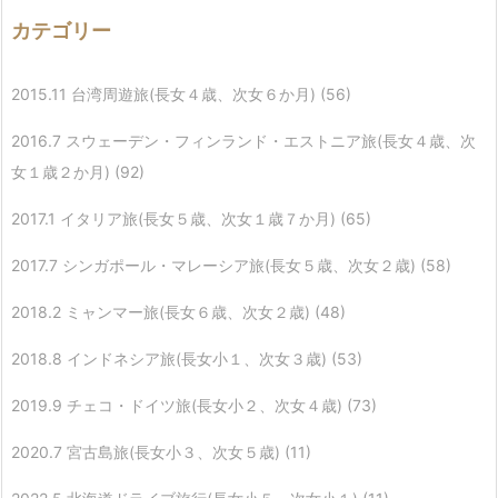
カテゴリー
2015.11 台湾周遊旅(長女４歳、次女６か月)
(56)
2016.7 スウェーデン・フィンランド・エストニア旅(長女４歳、次
女１歳２か月)
(92)
2017.1 イタリア旅(長女５歳、次女１歳７か月)
(65)
2017.7 シンガポール・マレーシア旅(長女５歳、次女２歳)
(58)
2018.2 ミャンマー旅(長女６歳、次女２歳)
(48)
2018.8 インドネシア旅(長女小１、次女３歳)
(53)
2019.9 チェコ・ドイツ旅(長女小２、次女４歳)
(73)
2020.7 宮古島旅(長女小３、次女５歳)
(11)