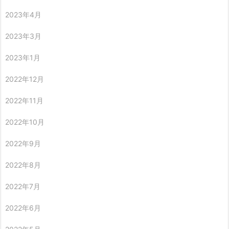
2023年4月
2023年3月
2023年1月
2022年12月
2022年11月
2022年10月
2022年9月
2022年8月
2022年7月
2022年6月