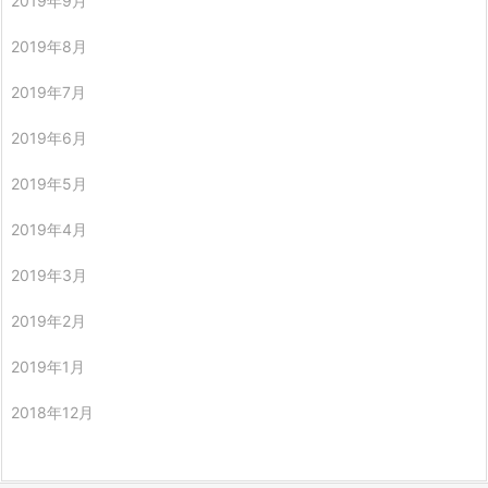
2019年9月
2019年8月
2019年7月
2019年6月
2019年5月
2019年4月
2019年3月
2019年2月
2019年1月
2018年12月