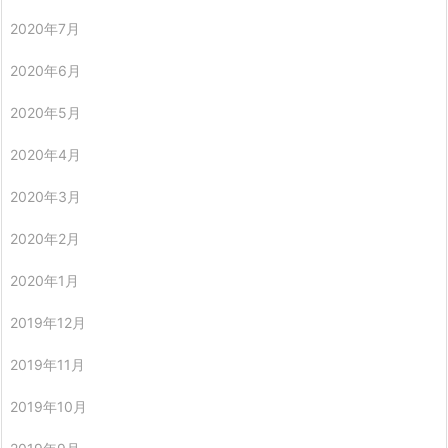
2020年7月
2020年6月
2020年5月
2020年4月
2020年3月
2020年2月
2020年1月
2019年12月
2019年11月
2019年10月