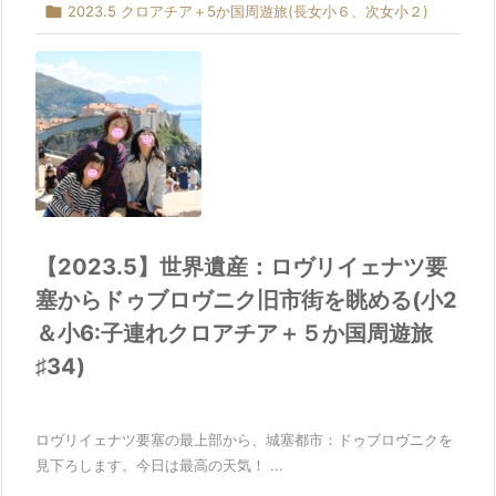

2023.5 クロアチア＋5か国周遊旅(長女小６、次女小２)
【2023.5】世界遺産：ロヴリイェナツ要
塞からドゥブロヴニク旧市街を眺める(小2
＆小6:子連れクロアチア＋５か国周遊旅
♯34)
ロヴリイェナツ要塞の最上部から、城塞都市：ドゥブロヴニクを
見下ろします。今日は最高の天気！ ...