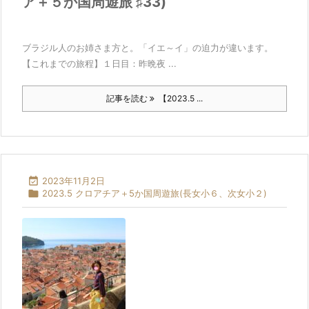
ア＋５か国周遊旅 ♯33)
ブラジル人のお姉さま方と。「イエ～イ」の迫力が違います。
【これまでの旅程】１日目：昨晩夜 ...
記事を読む
【2023.5 ...

2023年11月2日

2023.5 クロアチア＋5か国周遊旅(長女小６、次女小２)