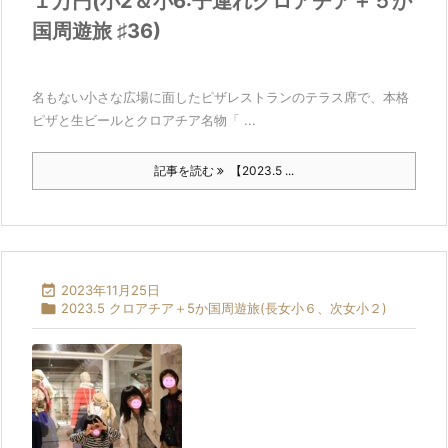
１万円(小2＆小6:子連れクロアチア＋５か
国周遊旅 ♯36)
名もない小さな広場に面したピザレストランのテラス席で、本格
ピザと生ビールとクロアチア名物「 ...
記事を読む
【2023.5 ...

2023年11月25日

2023.5 クロアチア＋5か国周遊旅(長女小６、次女小２)