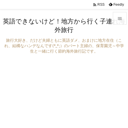

Feedly
RSS

英語できないけど！地方から行く子連れ海
外旅行

メニュ
旅行大好き、だけど夫婦ともに英語ダメ、おまけに地方在住（こ

れ、結構なハンデなんです(*_*;）のパート主婦の、保育園児～中学
生と一緒に行く節約海外旅行記です。
サイド

前へ

次へ

検索