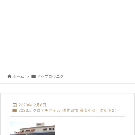

ホーム
>

ドゥブロヴニク

2023年12月8日

2023.5 クロアチア＋5か国周遊旅(長女小６、次女小２)