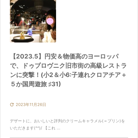
【2023.5】円安＆物価高のヨーロッパ
で、ドゥブロヴニク旧市街の高級レストラ
ンに突撃！(小2＆小6:子連れクロアチア＋
５か国周遊旅 ♯31)

2023年11月26日
デザートに、おいしいと評判のクリームキャラメル(＝プリン)を
いただきます(^^)/ 【これ ...