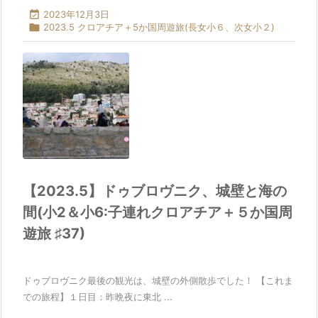

2023年12月3日

2023.5 クロアチア＋5か国周遊旅(長女小６、次女小２)
【2023.5】ドゥブロヴニク、城壁と海の
間(小2＆小6:子連れクロアチア＋５か国周
遊旅 ♯37)
ドゥブロヴニク最後の観光は、城壁の外側散歩でした！ 【これま
での旅程】１日目：昨晩夜に東北 ...