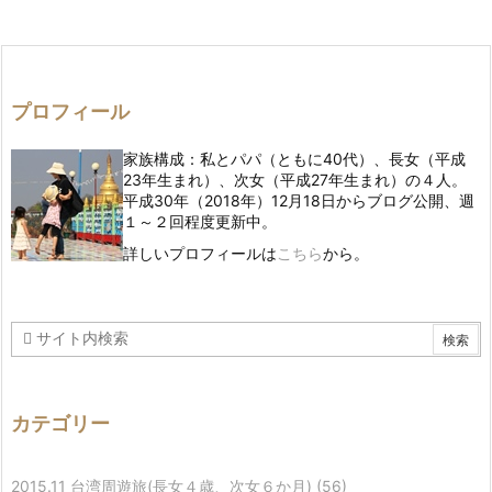
プロフィール
家族構成：私とパパ（ともに40代）、長女（平成
23年生まれ）、次女（平成27年生まれ）の４人。
平成30年（2018年）12月18日からブログ公開、週
１～２回程度更新中。
詳しいプロフィールは
こちら
から。
カテゴリー
2015.11 台湾周遊旅(長女４歳、次女６か月)
(56)