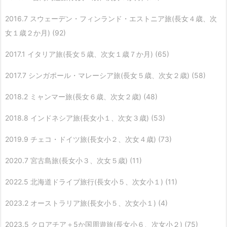
2016.7 スウェーデン・フィンランド・エストニア旅(長女４歳、次
女１歳２か月)
(92)
2017.1 イタリア旅(長女５歳、次女１歳７か月)
(65)
2017.7 シンガポール・マレーシア旅(長女５歳、次女２歳)
(58)
2018.2 ミャンマー旅(長女６歳、次女２歳)
(48)
2018.8 インドネシア旅(長女小１、次女３歳)
(53)
2019.9 チェコ・ドイツ旅(長女小２、次女４歳)
(73)
2020.7 宮古島旅(長女小３、次女５歳)
(11)
2022.5 北海道ドライブ旅行(長女小５、次女小１)
(11)
2023.2 オーストラリア旅(長女小５、次女小１)
(4)
2023.5 クロアチア＋5か国周遊旅(長女小６、次女小２)
(75)