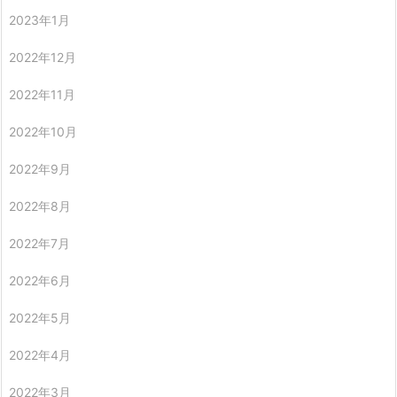
2023年1月
2022年12月
2022年11月
2022年10月
2022年9月
2022年8月
2022年7月
2022年6月
2022年5月
2022年4月
2022年3月