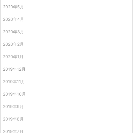
2020年5月
2020年4月
2020年3月
2020年2月
2020年1月
2019年12月
2019年11月
2019年10月
2019年9月
2019年8月
2019年7月