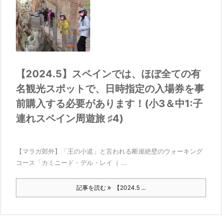
【2024.5】スペインでは、ほぼ全ての有
名観光スポットで、日時指定の入場券を事
前購入する必要があります！(小3＆中1:子
連れスペイン周遊旅 ♯4)
【マラガ郊外】「王の小道」と言われる断崖絶壁のウォーキング
コース「カミニード・デル・レイ（ ...
記事を読む
【2024.5 ...