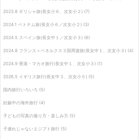
2023.8 ギリシャ旅(長女小６、次女小２)
(7)
2024.1 ベトナム旅(長女小６／次女小２)
(3)
2024.5 スペイン旅(長女中１／次女小３)
(6)
2024.8 フランス＋ベネルクス３国周遊旅(長女中１、次女小３)
(4)
2024.9 香港・マカオ旅行(長女中１、次女小３)
(1)
2026.5 イギリス旅行(長女中３、次女小５)
(5)
国内旅行いろいろ
(5)
妊娠中の海外旅行
(4)
子どもの写真の撮り方・楽しみ方
(5)
子連れじゃないエジプト旅行
(5)