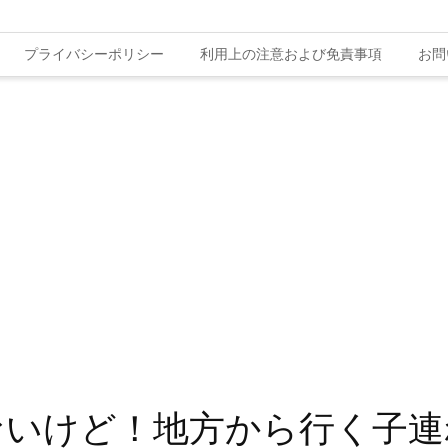
プライバシーポリシー
利用上の注意および免責事項
お問
ないけど！地方から行く子連