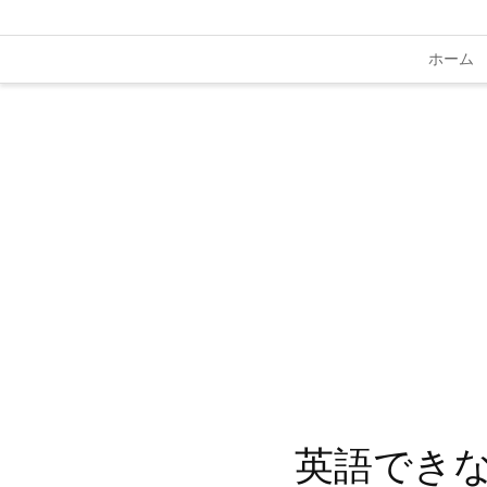
ホーム
英語でき