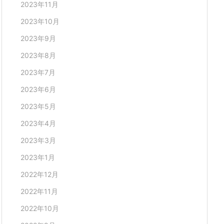
2023年11月
2023年10月
2023年9月
2023年8月
2023年7月
2023年6月
2023年5月
2023年4月
2023年3月
2023年1月
2022年12月
2022年11月
2022年10月