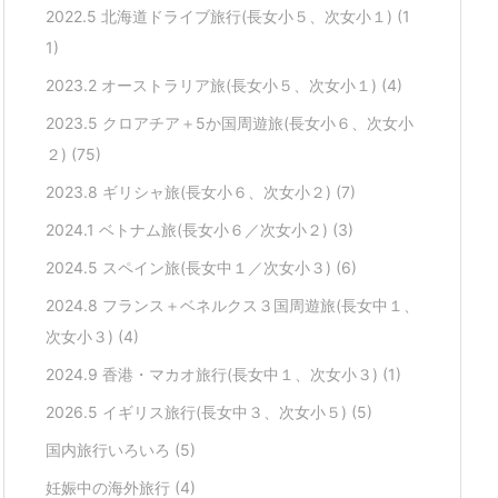
2022.5 北海道ドライブ旅行(長女小５、次女小１)
(1
1)
2023.2 オーストラリア旅(長女小５、次女小１)
(4)
2023.5 クロアチア＋5か国周遊旅(長女小６、次女小
２)
(75)
2023.8 ギリシャ旅(長女小６、次女小２)
(7)
2024.1 ベトナム旅(長女小６／次女小２)
(3)
2024.5 スペイン旅(長女中１／次女小３)
(6)
2024.8 フランス＋ベネルクス３国周遊旅(長女中１、
次女小３)
(4)
2024.9 香港・マカオ旅行(長女中１、次女小３)
(1)
2026.5 イギリス旅行(長女中３、次女小５)
(5)
国内旅行いろいろ
(5)
妊娠中の海外旅行
(4)