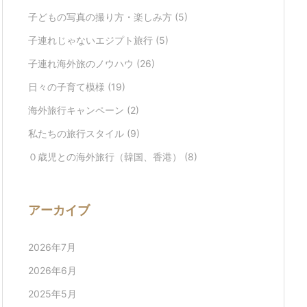
子どもの写真の撮り方・楽しみ方
(5)
子連れじゃないエジプト旅行
(5)
子連れ海外旅のノウハウ
(26)
日々の子育て模様
(19)
海外旅行キャンペーン
(2)
私たちの旅行スタイル
(9)
０歳児との海外旅行（韓国、香港）
(8)
アーカイブ
2026年7月
2026年6月
2025年5月