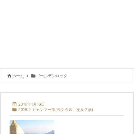

ホーム
>

ゴールデンロック

2019年1月16日

2018.2 ミャンマー旅(長女６歳、次女２歳)