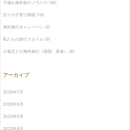
子連れ海外旅のノウハウ
(26)
日々の子育て模様
(19)
海外旅行キャンペーン
(2)
私たちの旅行スタイル
(9)
０歳児との海外旅行（韓国、香港）
(8)
アーカイブ
2026年7月
2026年6月
2025年5月
2025年4月