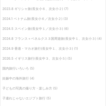
2023.8 ギリシャ旅(長女小６、次女小２)
(7)
2024.1 ベトナム旅(長女小６／次女小２)
(3)
2024.5 スペイン旅(長女中１／次女小３)
(6)
2024.8 フランス＋ベネルクス３国周遊旅(長女中１、次女小３)
(4)
2024.9 香港・マカオ旅行(長女中１、次女小３)
(1)
2026.5 イギリス旅行(長女中３、次女小５)
(5)
国内旅行いろいろ
(5)
妊娠中の海外旅行
(4)
子どもの写真の撮り方・楽しみ方
(5)
子連れじゃないエジプト旅行
(5)