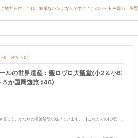
に地方在住（これ、結構なハンデなんです(*_*;）のパート主婦の、保
女小６、次女小２)
ギールの世界遺産：聖ロヴロ大聖堂(小2＆小6:
５か国周遊旅 ♯46)
鐘楼にて。かなりの螺旋階段が続いています。 【これまでの旅程】１