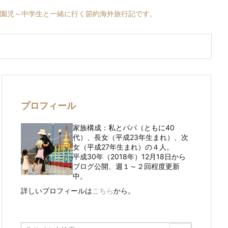
育園児～中学生と一緒に行く節約海外旅行記です。
プロフィール
家族構成：私とパパ（ともに40
代）、長女（平成23年生まれ）、次
女（平成27年生まれ）の４人。
平成30年（2018年）12月18日から
ブログ公開、週１～２回程度更新
中。
詳しいプロフィールは
こちら
から。