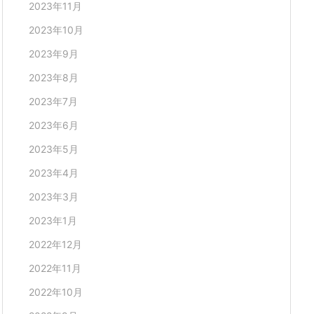
2023年11月
2023年10月
2023年9月
2023年8月
2023年7月
2023年6月
2023年5月
2023年4月
2023年3月
2023年1月
2022年12月
2022年11月
2022年10月