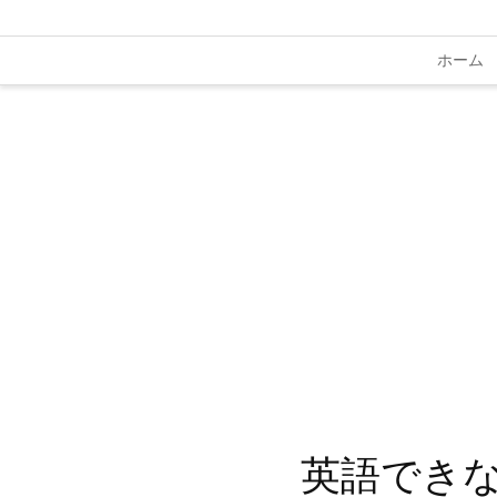
ホーム
英語でき