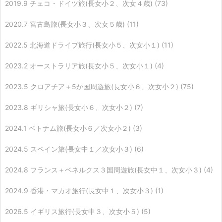
2019.9 チェコ・ドイツ旅(長女小２、次女４歳)
(73)
2020.7 宮古島旅(長女小３、次女５歳)
(11)
2022.5 北海道ドライブ旅行(長女小５、次女小１)
(11)
2023.2 オーストラリア旅(長女小５、次女小１)
(4)
2023.5 クロアチア＋5か国周遊旅(長女小６、次女小２)
(75)
2023.8 ギリシャ旅(長女小６、次女小２)
(7)
2024.1 ベトナム旅(長女小６／次女小２)
(3)
2024.5 スペイン旅(長女中１／次女小３)
(6)
2024.8 フランス＋ベネルクス３国周遊旅(長女中１、次女小３)
(4)
2024.9 香港・マカオ旅行(長女中１、次女小３)
(1)
2026.5 イギリス旅行(長女中３、次女小５)
(5)