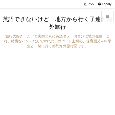

Feedly
RSS

英語できないけど！地方から行く子連れ海
外旅行

メニュ
旅行大好き、だけど夫婦ともに英語ダメ、おまけに地方在住（こ

れ、結構なハンデなんです(*_*;）のパート主婦の、保育園児～中学
生と一緒に行く節約海外旅行記です。
サイド

前へ

次へ

検索