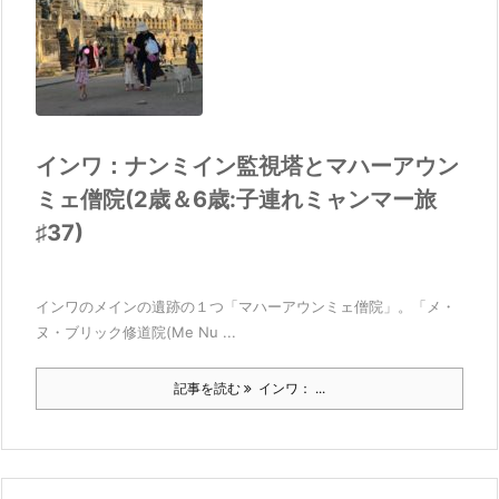
インワ：ナンミイン監視塔とマハーアウン
ミェ僧院(2歳＆6歳:子連れミャンマー旅
♯37)
インワのメインの遺跡の１つ「マハーアウンミェ僧院」。「メ・
ヌ・ブリック修道院(Me Nu ...
記事を読む
インワ： ...