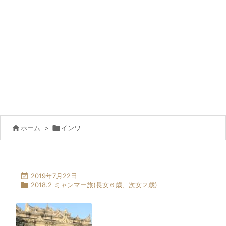

ホーム
>

インワ

2019年7月22日

2018.2 ミャンマー旅(長女６歳、次女２歳)