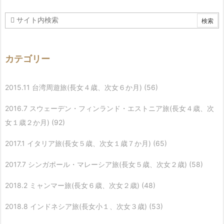
カテゴリー
2015.11 台湾周遊旅(長女４歳、次女６か月)
(56)
2016.7 スウェーデン・フィンランド・エストニア旅(長女４歳、次
女１歳２か月)
(92)
2017.1 イタリア旅(長女５歳、次女１歳７か月)
(65)
2017.7 シンガポール・マレーシア旅(長女５歳、次女２歳)
(58)
2018.2 ミャンマー旅(長女６歳、次女２歳)
(48)
2018.8 インドネシア旅(長女小１、次女３歳)
(53)