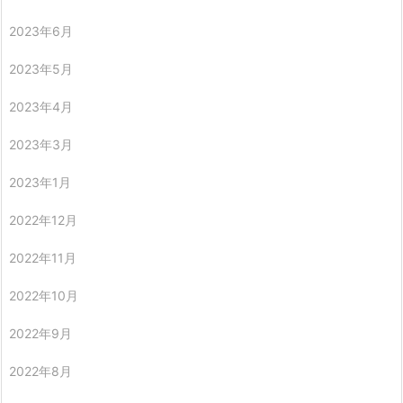
2023年6月
2023年5月
2023年4月
2023年3月
2023年1月
2022年12月
2022年11月
2022年10月
2022年9月
2022年8月